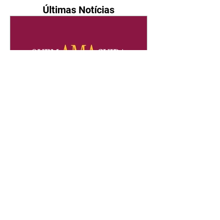
Últimas Notícias
Quem Ama Cuida | resumo
do capítulo de sábado -
08/08/2026
Suely avisa a Ademir para não
chegar mais perto dela. Nancy
sente a indiferença de Camilo.
Tiago diz a Ingrid que ela não
tem competência para presidir a
joalheria. André conta a Pedro