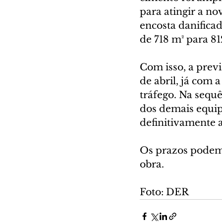
para atingir a n
encosta danificad
de 718 m² para 81
Com isso, a prev
de abril, já com 
tráfego. Na sequê
dos demais equi
definitivamente 
Os prazos podem 
obra.
Foto: DER