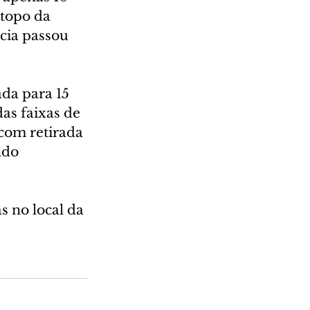
topo da 
ncia passou 
da para 15 
as faixas de 
 com retirada 
ndo 
 no local da 