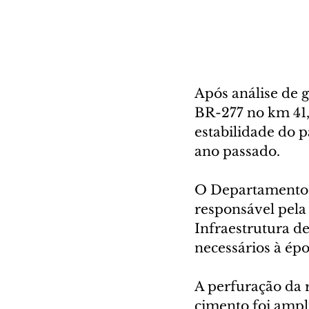
Após análise de g
BR-277 no km 41, 
estabilidade do p
ano passado. 
O Departamento 
responsável pela
Infraestrutura d
necessários à épo
A perfuração da 
cimento foi ampl