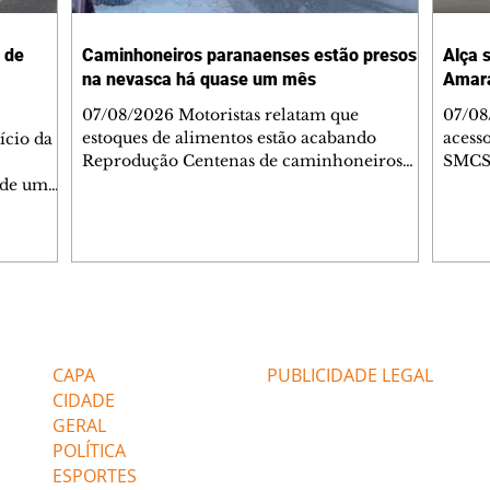
 de
Caminhoneiros paranaenses estão presos
Alça 
na nevasca há quase um mês
Amara
07/08/2026 Motoristas relatam que
07/08
estoques de alimentos estão acabando
acess
ício da
Reprodução Centenas de caminhoneiros
SMCS 
estão presos por conta da nevasca em
Victo
 de um
regiões de fronteira na Argentina e no
Muffa
presa do
Chile, e enfrentam um cenário de incerteza
Infra
ão
há quase 30 dias. Os motoristas
Tarumã
lo de
paranaenses, retidos na região da
noite 
atarina
Cordilheira dos Andes, relatam que os
estav
e, no
estoques de mantimentos estão no fim e que
do Complex
s desta
Editorias
Editais Certificados
as datas para a reabertura das pistas são
motor
adiadas constantemente pelas autoridades
vindo
endimento
CAPA
PUBLICIDADE LEGAL
locais. Veja o vídeo ab
ndutor
CIDADE
GERAL
POLÍTICA
ESPORTES