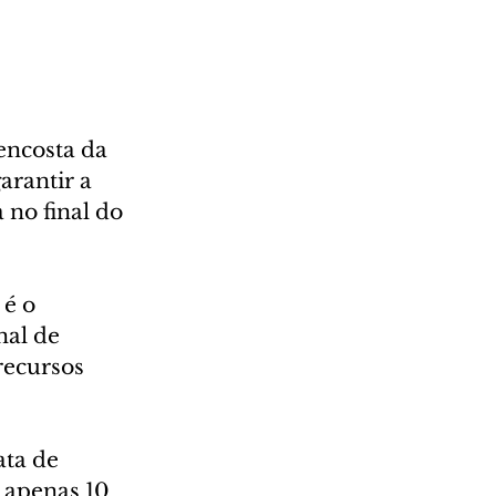
encosta da 
arantir a 
 no final do 
é o 
al de 
recursos 
ta de 
 apenas 10 