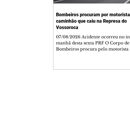
Bombeiros procuram por motorista
caminhão que caiu na Represa do
Vossoroca
07/08/2026 Acidente ocorreu no in
manhã desta sexta PRF O Corpo de
Bombeiros procura pelo motorista
caminhão que tombou e caiu na Re
Vossoroca, em Tijucas do Sul, Regi
Metropolitana de Curitiba. O veícu
carga trafegava no sentido Santa C
da rodovia quando houve o acident
quilômetro 652, nas primeiras hora
Contato comercial
sexta-feira (7). Inicialmente, a Polícia
mmjornale@gmail.com
Rodoviária Federal (PRF) fez o at
Telefone: (41) 99978-9956
da ocorrência e não localizou o co
Redação
E-mail:
redacaojornale@gmail.com