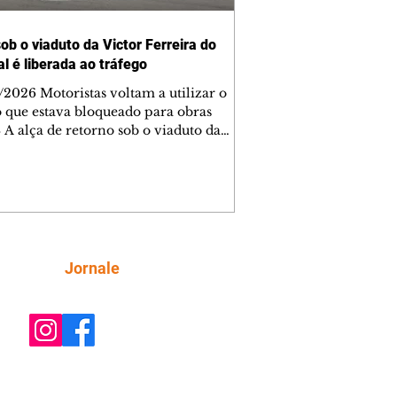
sob o viaduto da Victor Ferreira do
l é liberada ao tráfego
/2026 Motoristas voltam a utilizar o
o que estava bloqueado para obras
A alça de retorno sob o viaduto da
r Ferreira do Amaral, entre o Super
to e o Departamento Nacional de
estrutura de Transportes (DNIT), no
, está liberada ao trânsito desde a
desta quinta-feira (6/8). O retorno
a bloqueado para a execução das obras
o Tarumã. Com a liberação, os
Siga
Jornale
istas que trafegam pela Linha Verde
s do Atuba e desejam segu