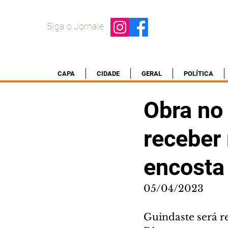
Siga o Jornale
CAPA
CIDADE
GERAL
POLÍTICA
Obra no
receber
encosta
05/04/2023
Guindaste será re