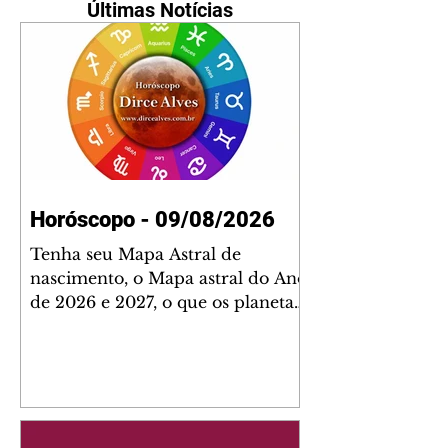
Últimas Notícias
Horóscopo - 09/08/2026
Tenha seu Mapa Astral de
nascimento, o Mapa astral do Ano
de 2026 e 2027, o que os planetas
indicam para o seu: Trabalho,
Amor, Dinheiro, Saúde e Família.
Estudo com 35 páginas. Adquira
já através da nossa loja virtual ou
na loja física: rua Emiliano
Perneta 30 – loja 21 – galeria