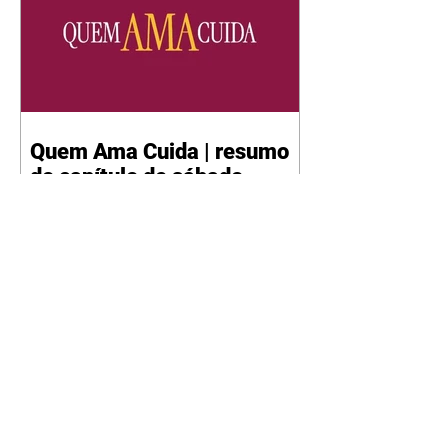
Quem Ama Cuida | resumo
do capítulo de sábado -
08/08/2026
Suely avisa a Ademir para não
chegar mais perto dela. Nancy
sente a indiferença de Camilo.
Tiago diz a Ingrid que ela não
tem competência para presidir a
joalheria. André conta a Pedro
que a associação de advogados
expulsou Ademir. Laurentino
contrata Adriana para servir no