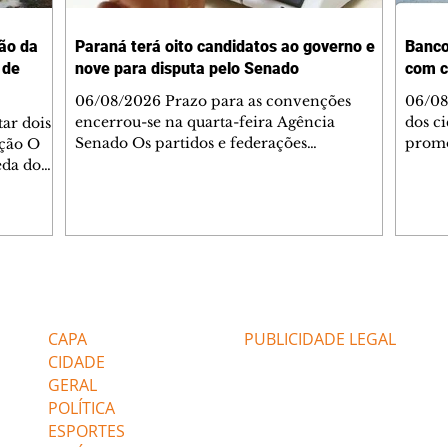
ção da
Paraná terá oito candidatos ao governo e
Banco
 de
nove para disputa pelo Senado
com c
06/08/2026 Prazo para as convenções
06/08
encerrou-se na quarta-feira Agência
dos c
ar dois
Senado Os partidos e federações
promo
ção O
encerraram nesta quarta-feira (5) o período
Brasi
eda do
de convenções partidárias e definiram os
Monetá
ipulação
nomes que disputarão as eleições
taxa 
degelo
majoritárias no Paraná. Ao todo, oito
um co
 para
candidatos vão concorrer ao Governo do
pela 
são
Estado e nove nomes foram homologados
conso
ente vai
para a disputa pelas duas vagas ao Senado.
queda
domingo
Editorias
Editais Certificados
Na corrida pelo Palácio Iguaçu, os
desde
interior
candidatos são Sergio Moro (PL), Requião
inflação, em 
. O
CAPA
PUBLICIDADE LEGAL
Filho (PDT), Sandro Al
do BC
CIDADE
GERAL
POLÍTICA
ESPORTES