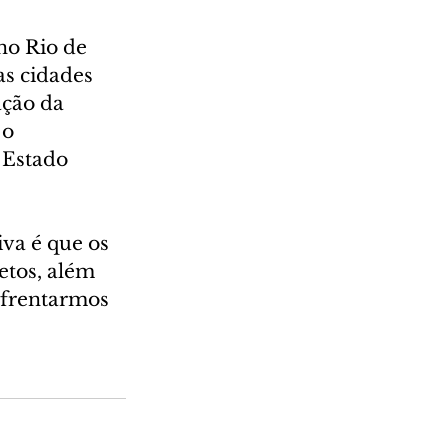
no Rio de 
as cidades 
ção da 
 o 
 Estado 
va é que os 
etos, além 
nfrentarmos 