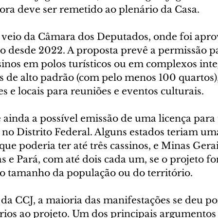
ora deve ser remetido ao plenário da Casa.
veio da Câmara dos Deputados, onde foi aprov
o desde 2022. A proposta prevê a permissão pa
sinos em polos turísticos ou em complexos int
s de alto padrão (com pelo menos 100 quartos),
es e locais para reuniões e eventos culturais.
 ainda a possível emissão de uma licença para
 no Distrito Federal. Alguns estados teriam um
ue poderia ter até três cassinos, e Minas Gerai
 e Pará, com até dois cada um, se o projeto fo
oi o tamanho da população ou do território.
da CCJ, a maioria das manifestações se deu po
ios ao projeto. Um dos principais argumentos t