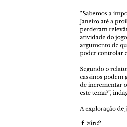
“Sabemos a impor
Janeiro até a pro
perderam relevân
atividade do jogo
argumento de que
poder controlar 
Segundo o relator
cassinos podem g
de incrementar o
este tema?”, inda
A exploração de j