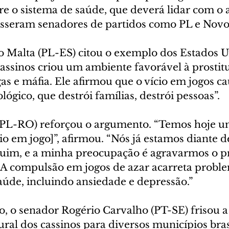
re o sistema de saúde, que deverá lidar com o
disseram senadores de partidos como PL e Novo
Malta (PL-ES) citou o exemplo dos Estados U
cassinos criou um ambiente favorável à prostitu
s e máfia. Ele afirmou que o vício em jogos ca
lógico, que destrói famílias, destrói pessoas”.
(PL-RO) reforçou o argumento. “Temos hoje u
o em jogo]”, afirmou. “Nós já estamos diante 
 ruim, e a minha preocupação é agravarmos o p
A compulsão em jogos de azar acarreta proble
aúde, incluindo ansiedade e depressão.”
o, o senador Rogério Carvalho (PT-SE) frisou a
ral dos cassinos para diversos municípios bras