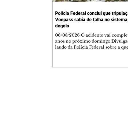
Polícia Federal conclui que tripula
Voepass sabia de falha no sistema
degelo
06/08/2026 O acidente vai complet
anos no próximo domingo Divulga
laudo da Polícia Federal sobre a qu
avião da Voepass concluiu que a tr
sabia dos problemas do sistema de 
da aeronave e ainda assim decolou
fazer uma rota em que havia previ
oficial de formação de gelo. O acid
completar dois anos no próximo 
Contato comercial
(09). O avião caiu em Vinhedo, no 
mmjornale@gmail.com
de São Paulo, e 62 pessoas morreram
Telefone: (41) 99978-9956
laudo da Polícia Federal concluiu
Redação
E-mail:
redacaojornale@gmail.com