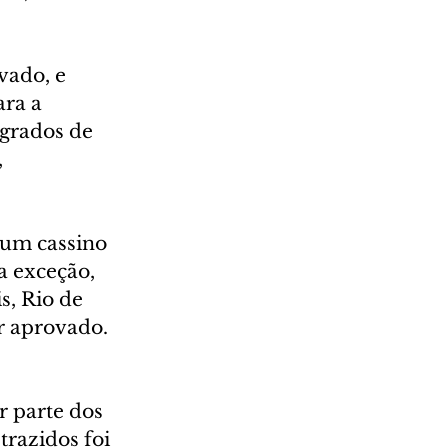
ado, e 
ra a 
egrados de 
 
 um cassino 
a exceção, 
s, Rio de 
r aprovado. 
r parte dos 
razidos foi 