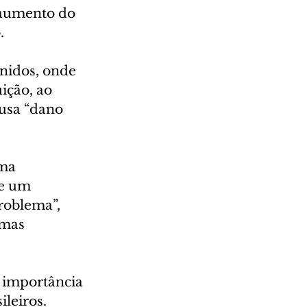
 aumento do 
.
nidos, onde 
ição, ao 
usa “dano 
ma 
de um 
roblema”, 
mas 
 importância 
ileiros.