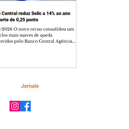
 Central reduz Selic a 14% ao ano
orte de 0,25 ponto
/2026 O novo recuo consolidou um
iclos mais suaves de queda
vidos pelo Banco Central Agência
l O Copom (Comitê de Política
ria) reduziu nesta quarta-feira (5) a
básica de juros para 14% ao ano, com
rte de 0,25 ponto percentual na Selic
quarta vez seguida. O novo recuo
lidou um dos ciclos mais suaves de
 promovidos pelo Banco Central
Siga
Jornale
 a criação do sistema de metas para a
1999. A decisão do colegiado
 f