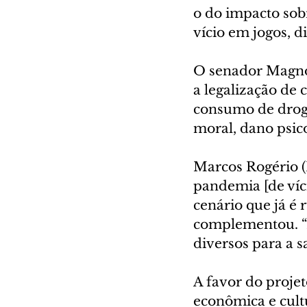
o do impacto sob
vício em jogos, 
O senador Magno 
a legalização de 
consumo de droga
moral, dano psico
Marcos Rogério 
pandemia [de víci
cenário que já é
complementou. “
diversos para a s
A favor do projet
econômica e cultu