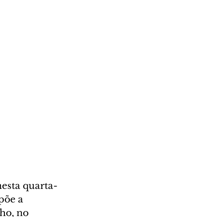
nesta quarta-
põe a 
ho, no 