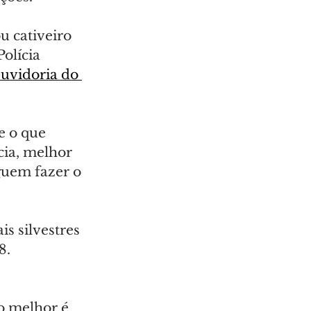
u cativeiro 
olícia 
uvidoria do 
e o que 
ia, melhor 
guem fazer o 
s silvestres 
8.
(o melhor é 