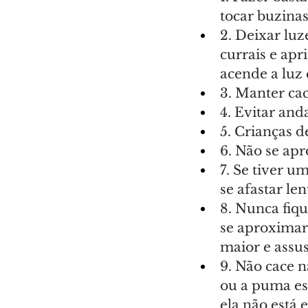
tocar buzinas
2. Deixar luz
currais e apr
acende a luz
3. Manter ca
4. Evitar and
5. Crianças
6. Não se ap
7. Se tiver u
se afastar le
8. Nunca fiqu
se aproximar,
maior e assus
9. Não cace n
ou a puma est
ela não está