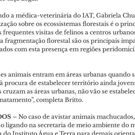
do a médica-veterinária do IAT, Gabriela Chuei
ação sobre os ecossistemas florestais é o princ
 frequentes visitas de felinos a centros urbanos
 fragmentação florestal são os principais impa
ados com esta presença em regiões peridomicili
ses animais entram em áreas urbanas quando sã
 procura de estabelecer território ainda jovens
s cruzam as áreas urbanas, não vão se estabelec
atamento”, completa Britto.
DOS
 – No caso de avistar animais machucados, 
ado ligando na secretaria de meio ambiente do 
 do Instituto Água e Terra para demais orienta