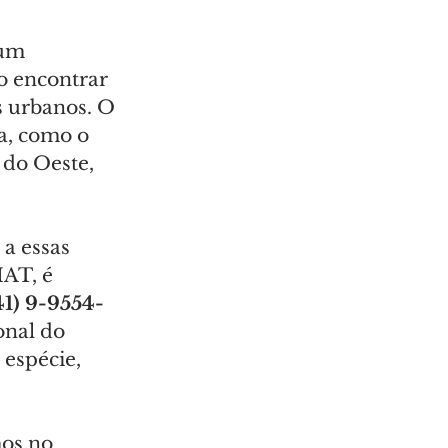
 um 
o encontrar 
s urbanos. O 
a, como o 
 do Oeste, 
a essas 
IAT, é 
1) 9-9554-
onal do 
espécie, 
os no 