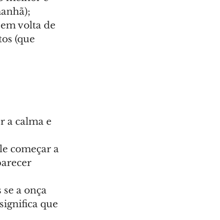
manhã);
 em volta de 
tos (que 
r a calma e 
ele começar a 
parecer 
 se a onça 
ignifica que 
;