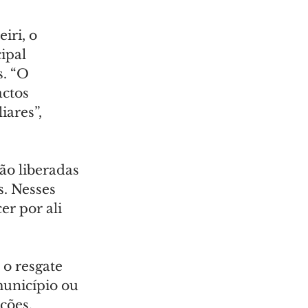
ri, o 
ipal 
. “O 
ctos 
ares”, 
o liberadas 
. Nesses 
er por ali 
o resgate 
município ou 
ções.