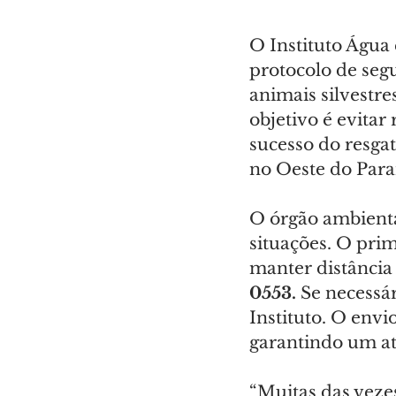
O Instituto Água 
protocolo de seg
animais silvestr
objetivo é evitar
sucesso do resga
no Oeste do Para
O órgão ambienta
situações. O prim
manter distância
0553. 
Se necessá
Instituto. O envi
garantindo um at
“Muitas das veze