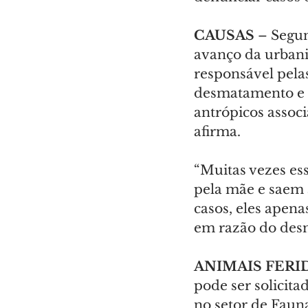
CAUSAS 
–
Segun
avanço da urbaniz
responsável pelas
desmatamento e a
antrópicos associ
afirma.
“Muitas vezes es
pela mãe e saem à
casos, eles apena
em razão do desm
ANIMAIS FERI
pode ser solicit
no setor de Fauna