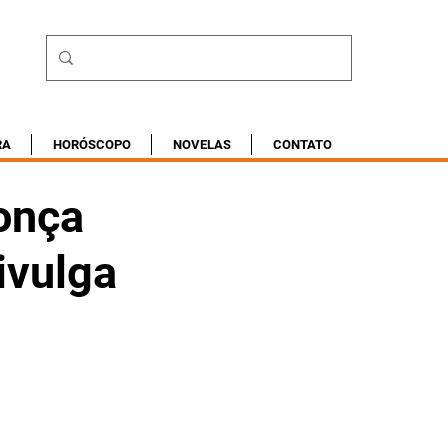
RA
HORÓSCOPO
NOVELAS
CONTATO
onça
divulga