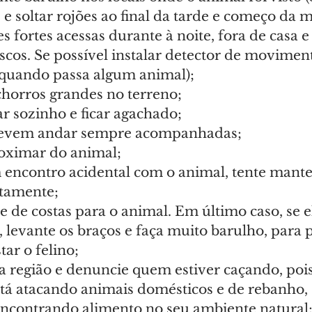
 e soltar rojões ao final da tarde e começo da 
es fortes acessas durante à noite, fora de casa e
iscos. Se possível instalar detector de movimen
 quando passa algum animal);
chorros grandes no terreno;
ar sozinho e ficar agachado;
 devem andar sempre acompanhadas;
roximar do animal;
m encontro acidental com o animal, tente mante
ntamente;
e de costas para o animal. Em último caso, se 
 levante os braços e faça muito barulho, para 
tar o felino;
a região e denuncie quem estiver caçando, pois
á atacando animais domésticos e de rebanho, s
 encontrando alimento no seu ambiente natural