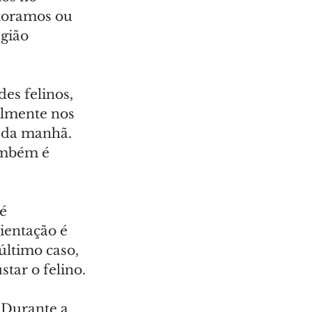
itoramos ou 
gião 
es felinos, 
almente nos 
o da manhã. 
ambém é 
é 
ientação é 
último caso, 
tar o felino.
 Durante a 