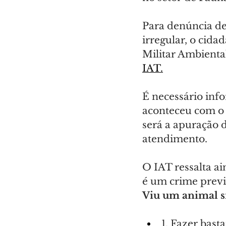
Para denúncia de 
irregular, o cida
Militar Ambienta
IAT.
É necessário info
aconteceu com o 
será a apuração 
atendimento.
O IAT ressalta ai
é um crime previs
Viu um animal si
1. Fazer bast