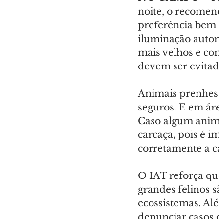
noite, o recomend
preferência bem
iluminação autom
mais velhos e com
devem ser evitad
Animais prenhes 
seguros. E em ár
Caso algum anima
carcaça, pois é i
corretamente a c
O IAT reforça que
grandes felinos s
ecossistemas. Alé
denunciar casos d