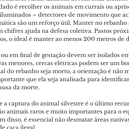
ado é recolher os animais em currais ou aprisc
 iluminados – detectores de movimento que a
ática são um reforço útil. Manter no rebanho 
 chifres ajuda na defesa coletiva. Pastos próx
os, o ideal é manter ao menos 200 metros de d
ou em final de gestação devem ser isolados em 
eas menores, cercas elétricas podem ser um bo
l do rebanho seja morto, a orientação é não 
mportante que ela seja analisada para identificar
ausa da morte.
 a captura do animal silvestre é o último recurs
ão animais raros e muito importantes para o eq
m disso, é essencial não desmatar áreas nativas
e caça ilegal.