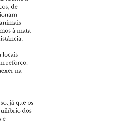
os, de 
cionam 
animais 
imos à mata 
istância.
locais 
m reforço. 
mexer na 
 
o, já que os 
uilíbrio dos 
 e 