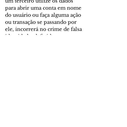
um terceiro utilize os dados 
para abrir uma conta em nome 
do usuário ou faça alguma ação 
ou transação se passando por 
ele, incorrerá no crime de falsa 
identidade, definido como 
“atribuir-se ou atribuir a 
terceiro falsa identidade para 
obter vantagem, em proveito 
próprio ou alheio, ou para 
causar dano a outrem”, bem 
como os usos de documentos 
de identidade.
A responsabilização, em casos 
do uso de dados por terceiros, 
vem resultando em decisões 
legais. Em um processo com 