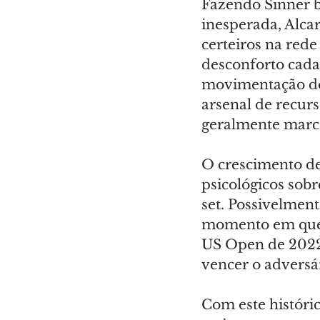
Fazendo Sinner b
inesperada, Alca
certeiros na rede
desconforto cada 
movimentação do 
arsenal de recur
geralmente marca
O crescimento de 
psicológicos sobr
set. Possivelment
momento em que po
US Open de 2022
vencer o adversár
Com este históri