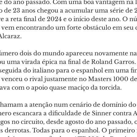
e do ano passado. Com uma boa vantagem na l
no de 23 anos chegou a acumular uma série de 2
e a reta final de 2024 e o início deste ano. O n
 vem encontrando um forte obstáculo em seu 
Alcaraz.
úmero dois do mundo apareceu novamente na t
u uma virada épica na final de Roland Garros. 
eguida do italiano para o espanhol em uma fina
 venceu o rival justamente no Masters 1000 d
ava com o apoio quase maciço da torcida.
chamam a atenção num cenário de domínio do 
ro escancara a dificuldade de Sinner contra A
ogos no circuito, desde agosto do ano passado, o
s derrotas. Todas para o espanhol. O primeiro 