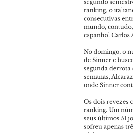
segundo semestr
ranking, o italia
consecutivas entr
mundo, contudo,
espanhol Carlos 
No domingo, o n
de Sinner e busco
segunda derrota s
semanas, Alcaraz
onde Sinner cont
Os dois revezes 
ranking. Um núme
seus últimos 51 j
sofreu apenas trê