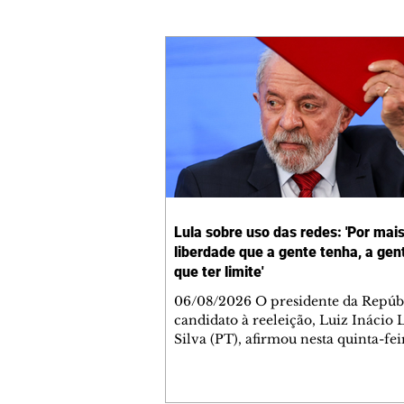
Lula sobre uso das redes: 'Por mai
liberdade que a gente tenha, a gen
que ter limite'
06/08/2026 O presidente da Repúbl
candidato à reeleição, Luiz Inácio 
Silva (PT), afirmou nesta quinta-feir
que é preciso colocar limites nas f
se expressar nas redes sociais, que,
ele, é quando se fere outras pessoas