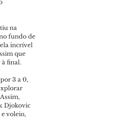
o 
tiu na 
 no fundo de 
la incrível 
assim que 
à final.
or 3 a 0, 
explorar 
 Assim, 
k Djokovic 
e voleio, 