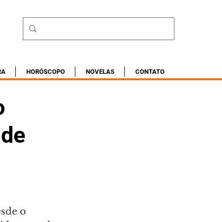
RA
HORÓSCOPO
NOVELAS
CONTATO
o
 de
sde o 