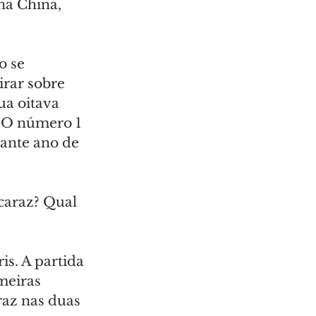
a China, 
o se 
irar sobre 
a oitava 
. O número 1 
tante ano de 
caraz? Qual 
s. A partida 
meiras 
raz nas duas 