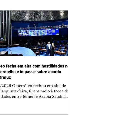
leo fecha em alta com hostilidades no
ermelho e impasse sobre acordo
Ormuz
/2026 O petróleo fechou em alta de
ta quinta-feira, 6, em meio à troca de
lidades entre Iêmen e Arábia Saudita
r Vermelho e relatos de que o acordo
do entre Irã e Omã para reabrir o
ito de Ormuz proibiria a navegação de