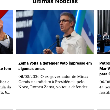
Últimas Notícias
s
Zema volta a defender voto impresso em
Petró
te tem
algumas urnas
Mar V
para 
06/08/2026 O ex-governador de Minas
Gerais e candidato à Presidência pelo
ica e
06/08
Novo, Romeu Zema, voltou a defender
Lula da
4% nes
quinta-feira, 6, durante sabatina da
a, 6,
hosti
GloboNews, a adoção do voto impresso em
ormas de
no Ma
algumas urnas eletrônicas para reduzir
 segundo
firma
questionamentos sobre a lisura do processo
. "Por
Estre