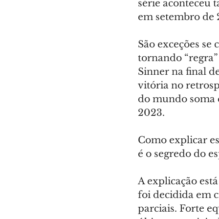
série aconteceu 
em setembro de 
São exceções se c
tornando “regra” 
Sinner na final 
vitória no retros
do mundo soma qua
2023.
Como explicar es
é o segredo do e
A explicação está
foi decidida em 
parciais. Forte e