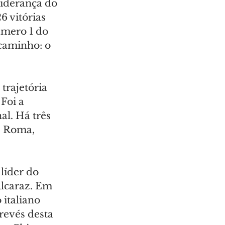
iderança do 
6 vitórias 
úmero 1 do 
caminho: o 
rajetória 
Foi a 
l. Há três 
e Roma, 
líder do 
lcaraz. Em 
 italiano 
revés desta 