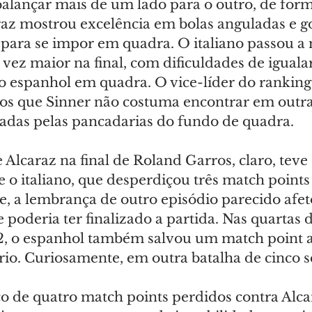
alançar mais de um lado para o outro, de form
raz mostrou excelência em bolas anguladas e g
 para se impor em quadra. O italiano passou a 
vez maior na final, com dificuldades de igualar
espanhol em quadra. O vice-líder do ranking
sos que Sinner não costuma encontrar em outras
das pelas pancadarias do fundo de quadra.
Alcaraz na final de Roland Garros, claro, teve 
e o italiano, que desperdiçou três match points
e, a lembrança de outro episódio parecido afet
deria ter finalizado a partida. Nas quartas de
, o espanhol também salvou um match point a
io. Curiosamente, em outra batalha de cinco se
co de quatro match points perdidos contra Alca