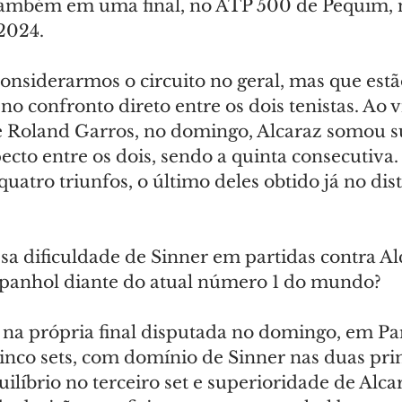
também em uma final, no ATP 500 de Pequim, n
2024.
onsiderarmos o circuito no geral, mas que estã
no confronto direto entre os dois tenistas. Ao v
de Roland Garros, no domingo, Alcaraz somou su
pecto entre os dois, sendo a quinta consecutiva
tro triunfos, o último deles obtido já no dis
sa dificuldade de Sinner em partidas contra Al
spanhol diante do atual número 1 do mundo?
 na própria final disputada no domingo, em Pari
cinco sets, com domínio de Sinner nas duas pri
quilíbrio no terceiro set e superioridade de Alca