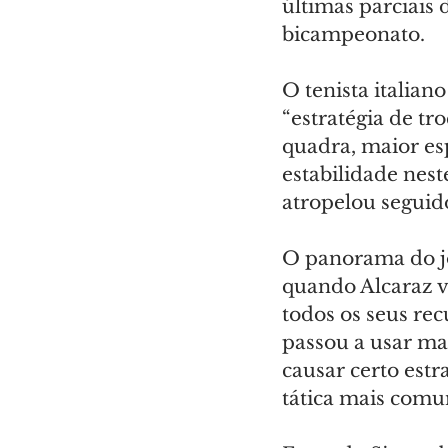
últimas parciais 
bicampeonato.
O tenista italian
“estratégia de tr
quadra, maior esp
estabilidade nest
atropelou seguido
O panorama do jo
quando Alcaraz vo
todos os seus rec
passou a usar mai
causar certo estra
tática mais com