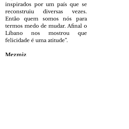
inspirados por um país que se 
reconstruiu diversas vezes. 
Então quem somos nós para 
termos medo de mudar. Afinal o 
Líbano nos mostrou que 
felicidade é uma atitude”.
Mezmiz
Endereço: 
Rua Brasílio Itiberê 
4412 - Água Verde
Horário de funcionamento:
De segunda a sábado das 11h às 
23h
Domingo das 11h às 16h
Estacionamento Conveniado
www.mezmiz.com.br
Facebook @mezmiz_br e 
Instagram @mezmiz_br