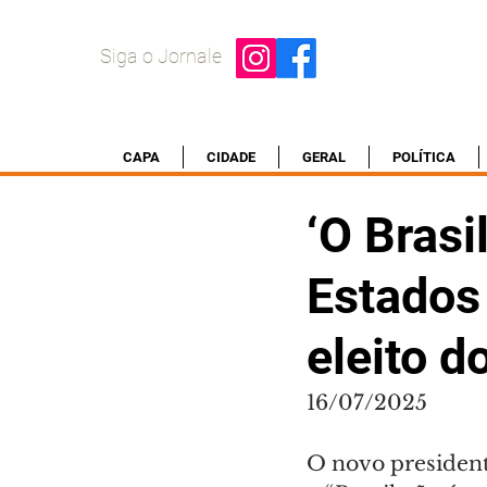
Siga o Jornale
CAPA
CIDADE
GERAL
POLÍTICA
‘O Bras
Estados 
eleito d
16/07/2025
O novo presidente