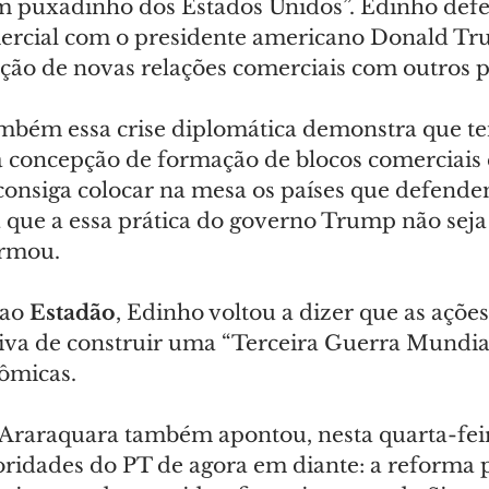
um puxadinho dos Estados Unidos”. Edinho defe
ercial com o presidente americano Donald Tru
ação de novas relações comerciais com outros p
mbém essa crise diplomática demonstra que t
sa concepção de formação de blocos comerciais 
onsiga colocar na mesa os países que defende
 que a essa prática do governo Trump não seja
irmou.
ao 
Estadão
, Edinho voltou a dizer que as açõe
va de construir uma “Terceira Guerra Mundial
ômicas.
 Araraquara também apontou, nesta quarta-feira
ridades do PT de agora em diante: a reforma po