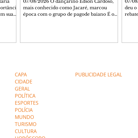
07/08/2026 O dançarino Edson Cardoso,
07/08
portância
mais conhecido como Jacaré, marcou
deu o 
em sua
época com o grupo de pagode baiano É o
rebate
bo em
Tchan, que dominou as paradas de sucesso
58, s
 período
do Brasil durante os anos 90. Mais de 20
Rainh
omeçou o
anos depois, ele vive uma nova fase após
mensa
 esposo,
mudar de país e de carreira. Morando no
reper
Canadá desde 2016 com a esposa, Gabriela
sobre 
 plano
Mesquita, e os dois filhos, o artista agora
apres
ar a
atua no setor de restauração de imóveis. "O
comen
Editorias
Editais Certificados
 é o
que acontece é que aqui tem muito
jorna
alagamento nas casas ou incêndios. E aí, q
caso e
CAPA
PUBLICIDADE LEGAL
CIDADE
GERAL
POLÍTICA
ESPORTES
POLÍCIA
MUNDO
TURISMO
CULTURA