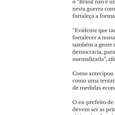
o “Brasil não é 
nesta guerra com
fortaleça a form
“Evidente que ta
fortalecer a nos
também a gente c
democracia, para
normalizada”, af
Como antecipou 
como uma tentati
de medidas econ
O ex-prefeito de
devem ser as prio