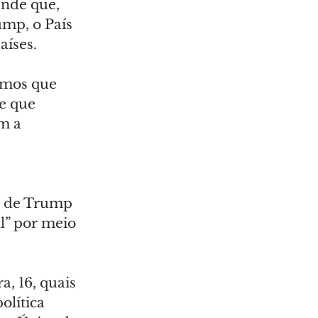
nde que, 
mp, o País 
aíses.
emos que 
e que 
m a 
 
s de Trump 
” por meio 
, 16, quais 
lítica 