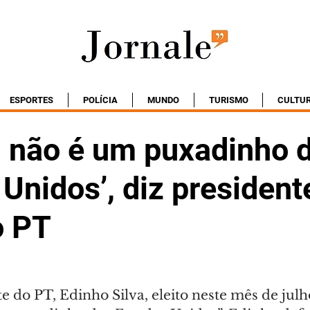
ESPORTES
POLÍCIA
MUNDO
TURISMO
CULTU
il não é um puxadinho 
Unidos’, diz president
o PT
 do PT, Edinho Silva, eleito neste mês de julho