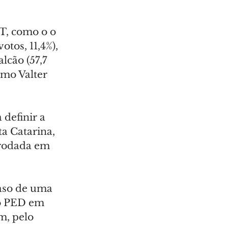
T, como o o 
tos, 11,4%), 
lcão (57,7 
amo Valter 
definir a 
a Catarina, 
rodada em 
aso de uma 
o PED em 
, pelo 