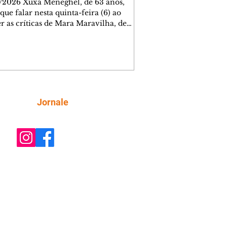
/2026 Xuxa Meneghel, de 63 anos,
que falar nesta quinta-feira (6) ao
r as críticas de Mara Maravilha, de
obre a turnê "O Último Voo da Nave". A
a dos Baixinhos deixou uma
gem bem direta em um vídeo que
cutia as declarações da apresentadora
os figurinos usados por ela durante as
entações. A resposta aconteceu nos
tários de uma publicação do
Siga
Jornale
lista Márcio Rolim, que analisava o
 defendia que artistas não devem ser j