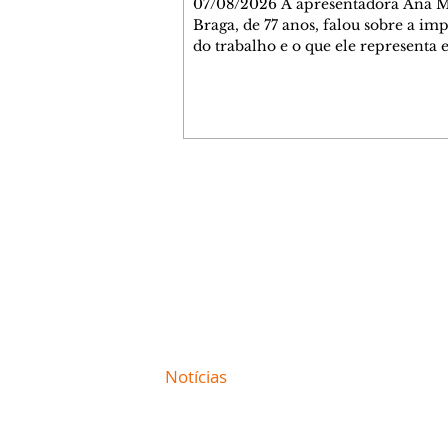
07/08/2026 A apresentadora Ana Maria
Braga, de 77 anos, falou sobre a im
do trabalho e o que ele representa 
vida. A veterana chegou à TV Glo
1999 e continua fazendo sucesso no
matinal. A comunicadora global c
papo descontraído, gravado por seu
o jornalista Fábio Arruda, e comentou sobre
a importância de se estabelecer um
para o fim de semana, a fim de torn
Contato comercial
semana leve. "Digo que quinta-feira
mmjornale@gmail.com
melhor dia da semana por
Telefone: (41) 99978-9956
Redação
E-mail:
redacaojornale@gmail.com
Site de
Notícias
de Curitiba / Paraná