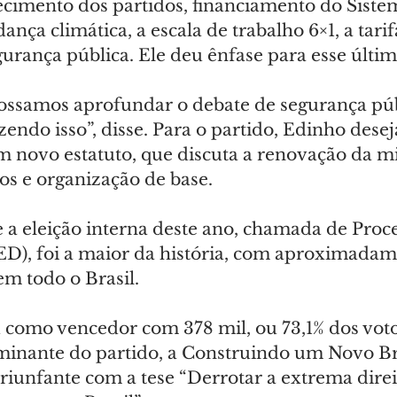
alecimento dos partidos, financiamento do Siste
nça climática, a escala de trabalho 6×1, a tarif
gurança pública. Ele deu ênfase para esse últi
ossamos aprofundar o debate de segurança púb
zendo isso”, disse. Para o partido, Edinho desej
 novo estatuto, que discuta a renovação da mil
os e organização de base.
 a eleição interna deste ano, chamada de Proce
PED), foi a maior da história, com aproximadam
 em todo o Brasil.
u como vencedor com 378 mil, ou 73,1% dos voto
inante do partido, a Construindo um Novo Bra
riunfante com a tese “Derrotar a extrema direi