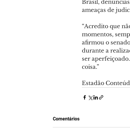
Brasil, denúncias
ameaças de judic
“Acredito que nã
momentos, sempre
afirmou o senado
durante a realiz
ser aperfeiçoado.
coisa.”
Estadão Conteú
Comentários