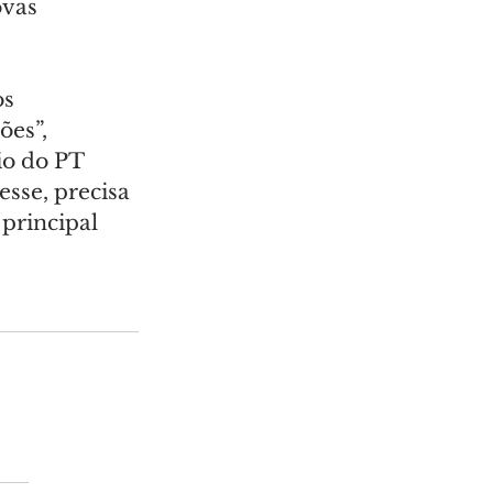
ovas 
s 
es”, 
io do PT 
sse, precisa 
principal 