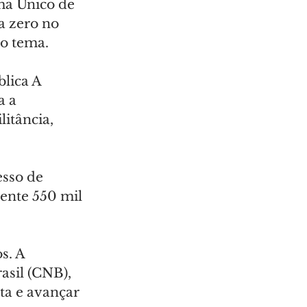
ma Único de 
a zero no 
mo tema.
lica A 
a a 
itância, 
sso de 
ente 550 mil 
s. A 
sil (CNB), 
ta e avançar 