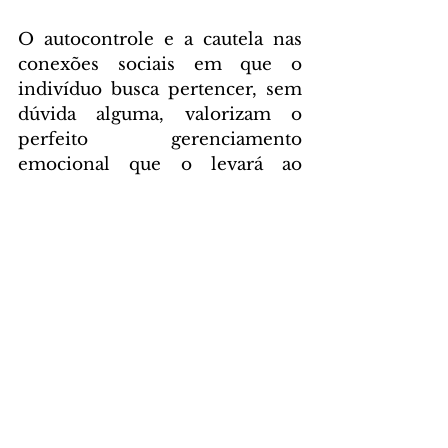
O autocontrole e a cautela nas 
conexões sociais em que o 
indivíduo busca pertencer, sem 
dúvida alguma, valorizam o 
perfeito gerenciamento 
emocional que o levará ao 
equilíbrio e a uma maior 
assertividade em sua 
comunicação.
DAS ASSESSORIAS
Comentários
Escreva um comentário