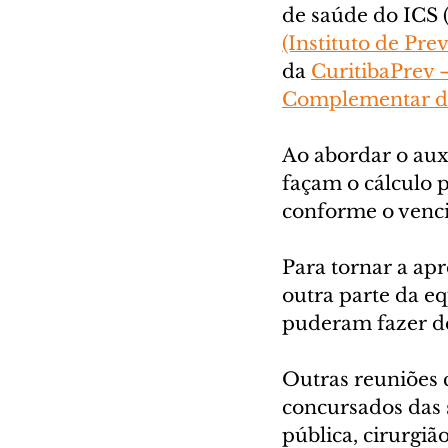
de saúde do ICS (
(Instituto de Pre
da 
CuritibaPrev 
Complementar do
Ao abordar o aux
façam o cálculo p
conforme o venci
Para tornar a ap
outra parte da e
puderam fazer de
Outras reuniões 
concursados das s
pública, cirurgiã