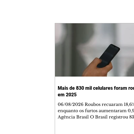
Mais de 830 mil celulares foram r
em 2025
06/08/2026 Roubos recuaram 18,6%
enquanto os furtos aumentaram 0,
Agência Brasil O Brasil registrou 8
roubos ou furtos de celulares em 2
menos que as 909.753 subtrações d