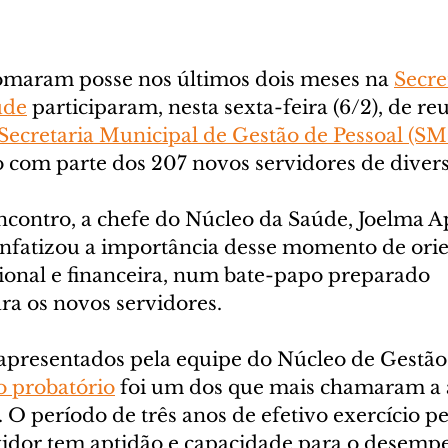
omaram posse nos últimos dois meses na 
Secre
úde
 participaram, nesta sexta-feira (6/2), de re
Secretaria Municipal de Gestão de Pessoal (S
o com parte dos 207 novos servidores de divers
ncontro, a chefe do Núcleo da Saúde, Joelma A
fatizou a importância desse momento de orie
cional e financeira, num bate-papo preparado 
ra os novos servidores.
apresentados pela equipe do Núcleo de Gestão 
o probatório
 foi um dos que mais chamaram a 
 O período de três anos de efetivo exercício p
ervidor tem aptidão e capacidade para o desemp