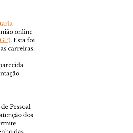
taria 
união online 
MGP)
. Esta foi 
as carreiras.
parecida 
ntação 
de Pessoal 
atenção dos 
ermite 
enho das 