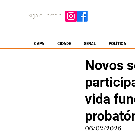
Siga o Jornale
CAPA
CIDADE
GERAL
POLÍTICA
Novos s
partici
vida fun
probatór
06/02/2026