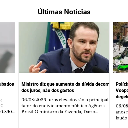
Últimas Notícias
oubados
Ministro diz que aumento da dívida decorre
Políci
dos juros, não dos gastos
Voepa
degel
;
06/08/2026 Juros elevados são o principal
9%
fator do endividamento público Agência
06/08
30.890
Brasil O ministro da Fazenda, Dario
anos 
025 – 9%
Durigan, disse que o aumento da dívida
laudo
e
brasileira não se deve ao aumento de gastos,
avião