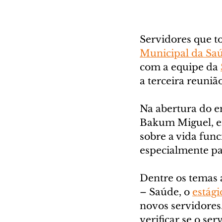
Servidores que t
Municipal da Sa
com a equipe da 
a terceira reuniã
Na abertura do e
Bakum Miguel, en
sobre a vida fun
especialmente pa
Dentre os temas 
– Saúde, o 
estági
novos servidores.
verificar se o s