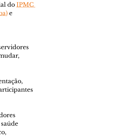
al do 
IPMC 
ba)
 e 
servidores 
 mudar, 
entação, 
rticipantes 
dores 
 saúde 
o, 