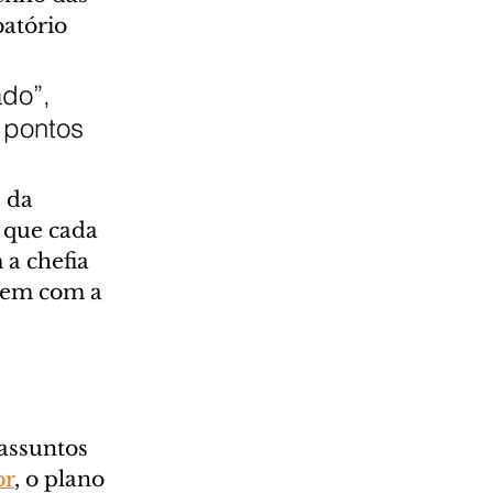
atório 
do”, 
 pontos 
 da 
 que cada 
a chefia 
tem com a 
assuntos 
or
, o plano 