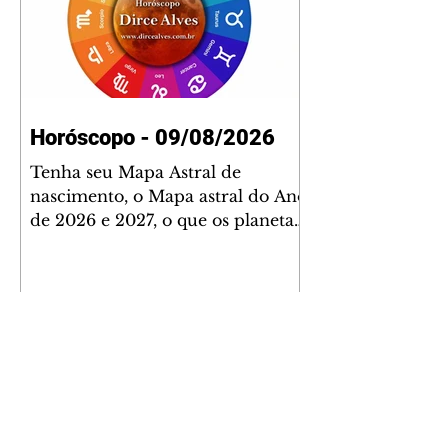
Horóscopo - 09/08/2026
Tenha seu Mapa Astral de
nascimento, o Mapa astral do Ano
de 2026 e 2027, o que os planetas
indicam para o seu: Trabalho,
Amor, Dinheiro, Saúde e Família.
Estudo com 35 páginas. Adquira
já através da nossa loja virtual ou
na loja física: rua Emiliano
Perneta 30 – loja 21 – galeria
Cezar Franco – centro –
Curitiba. Você pode pedir
também através do nosso