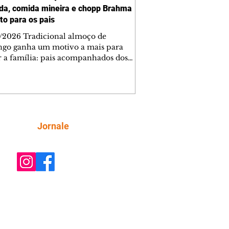
ada, comida mineira e chopp Brahma
to para os pais
/2026 Tradicional almoço de
go ganha um motivo a mais para
r a família: pais acompanhados dos
s recebem um chopp Brahma Pilsen
cortesia nas unidades Bom Retiro e
lle. O Dia dos Pais merece uma
ração à altura, e o Bar Quermesse
rou uma ação especial para
formar a data em um momento ainda
Siga
Jornale
saboroso. No próximo domingo, as
des Bom Retiro e Ecoville recebem as
ias para o tradicional almoço com
 livre de feijoada e c