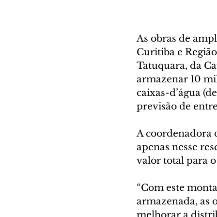
As obras de ampl
Curitiba e Regiã
Tatuquara, da Ca
armazenar 10 milh
caixas-d’água (de
previsão de entr
A coordenadora d
apenas nesse rese
valor total para 
“Com este montan
armazenada, as 
melhorar a distri