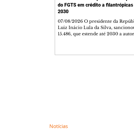
do FGTS em crédito a filantrópicas
2030
07/08/2026 O presidente da Repúbl
Luiz Inácio Lula da Silva, sancionou
15.486, que estende até 2030 a auto
para que os recursos do Fundo de G
do Tempo de Serviço (FGTS) poss
aplicados em operações de crédito
destinadas às entidades hospitalares
filantrópicas e às instituições sem fi
lucrativos. A medida também vale 
Contato comercial
instituições que atuam no campo p
mmjornale@gmail.com
pessoas com deficiência e que part
Telefone: (41) 99978-9956
de forma complementar do Sistem
de Saú
Redação
E-mail:
redacaojornale@gmail.com
Site de
Notícias
de Curitiba / Paraná