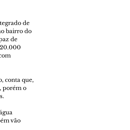
tegrado de 
o bairro do 
paz de 
 20.000 
 com 
 conta que, 
, porém o 
s.
água 
bém vão 