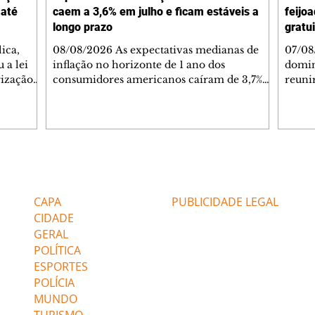
 até
caem a 3,6% em julho e ficam estáveis a
feijo
longo prazo
gratui
ica,
08/08/2026 As expectativas medianas de
07/08
 a lei
inflação no horizonte de 1 ano dos
domin
rização
consumidores americanos caíram de 3,7%
reuni
arantia
em junho para 3,6% julho, segundo pesquisa
filho
am sem
divulgada nesta sexta-feira, 7, pelo Federal
como 
Reserve (Fed, o banco) de Nova York Já as
Ecovi
expectativas para os horizontes de três e
celeb
ns
cinco anos permaneceram inalteradas, em
prepa
para as
3,3% e 3,0%, respectivamente. As
trans
Editorias
Editais Certificados
ara
expectativas para o próximo ano sobre a
mais 
icipem
situação financeira das famílias
unida
CAPA
PUBLICIDADE LEGAL
a Único
melhoraram, com uma menor parcela
famíl
CIDADE
líquida de famí
buffet
GERAL
POLÍTICA
ESPORTES
POLÍCIA
MUNDO