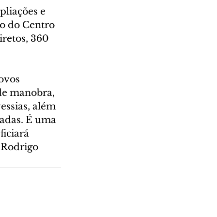
pliações e 
o do Centro 
retos, 360 
ovos 
de manobra, 
essias, além 
zadas. É uma 
iciará 
 Rodrigo 