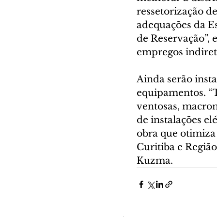
ressetorização d
adequações da Es
de Reservação”, e
empregos indiret
Ainda serão inst
equipamentos. “T
ventosas, macrom
de instalações e
obra que otimiza 
Curitiba e Região
Kuzma.