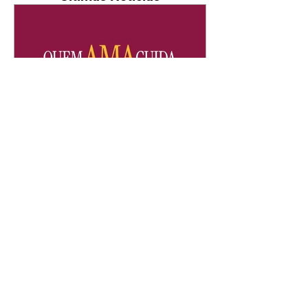
Quem Ama Cuida | resumo
do capítulo de sábado -
08/08/2026
Suely avisa a Ademir para não
chegar mais perto dela. Nancy
sente a indiferença de Camilo.
Tiago diz a Ingrid que ela não
tem competência para presidir a
joalheria. André conta a Pedro
que a associação de advogados