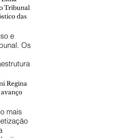
o Tribunal 
stico das 
so e 
bunal. Os 
 
strutura 
ni Regina 
 avanço 
o mais 
etização 
a 