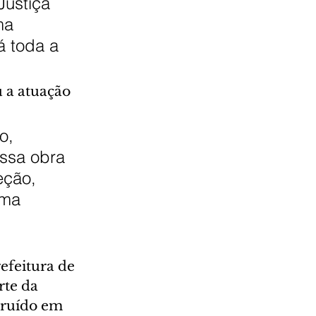
Justiça 
ma 
á toda a 
 a atuação 
o, 
essa obra 
ção, 
uma 
 
efeitura de 
rte da 
truído em 