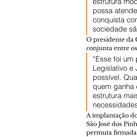
estrutura mod
possa atende
conquista con
sociedade sã
O presidente da 
conjunta entre o
“Esse foi um 
Legislativo e
possível. Qu
quem ganha é
estrutura mai
necessidades”
A implantação do
São José dos Pinh
permuta firmada e