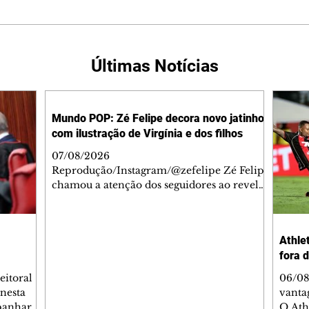
Últimas Notícias
Mundo POP: Zé Felipe decora novo jatinho
com ilustração de Virgínia e dos filhos
07/08/2026
Reprodução/Instagram/@zefelipe Zé Felipe
chamou a atenção dos seguidores ao revelar
um detalhe especial de sua nova aeronave.
O cantor compartilhou nesta quinta-feira,
6, registros do jatinho recém-adquirido e
Athlet
mostrou que decidiu personalizar o espaço
fora 
com uma ilustração que reúne Virginia
Fonseca e os três filhos que eles tiveram
eitoral
06/08
juntos: Maria Alice, Maria Flor e José
 nesta
vanta
Leonardo. Na imagem, aparecem os
mpanhar
O Ath