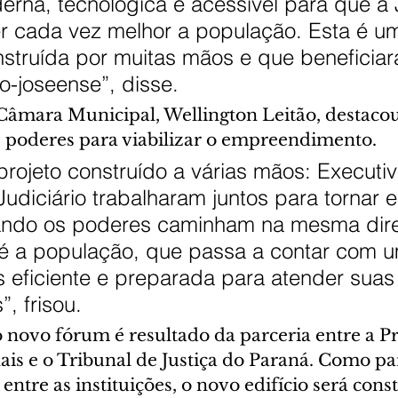
erna, tecnológica e acessível para que a 
r cada vez melhor a população. Esta é u
struída por muitas mãos e que beneficiar
o-joseense”, disse.
Câmara Municipal, Wellington Leitão, destacou
s poderes para viabilizar o empreendimento.
projeto construído a várias mãos: Executiv
 Judiciário trabalharam juntos para tornar 
ando os poderes caminham na mesma dire
 a população, que passa a contar com 
s eficiente e preparada para atender suas
, frisou.
 novo fórum é resultado da parceria entre a Pr
ais e o Tribunal de Justiça do Paraná. Como pa
ntre as instituições, o novo edifício será cons