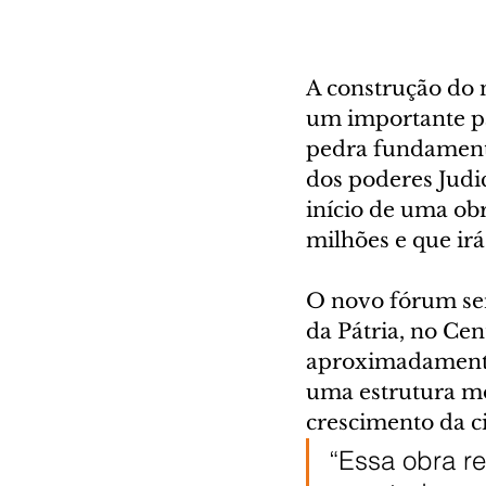
A construção do 
um importante pa
pedra fundamenta
dos poderes Judic
início de uma ob
milhões e que ir
O novo fórum ser
da Pátria, no Cen
aproximadamente 
uma estrutura mo
crescimento da c
“Essa obra r