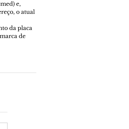
med) e, 
reço, o atual 
nto da placa 
omarca de 