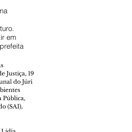
ma 
uro. 
ir em 
refeita 
s 
e Justiça, 19 
unal do Júri 
bientes 
 Pública, 
o (SAI), 
Lídia 