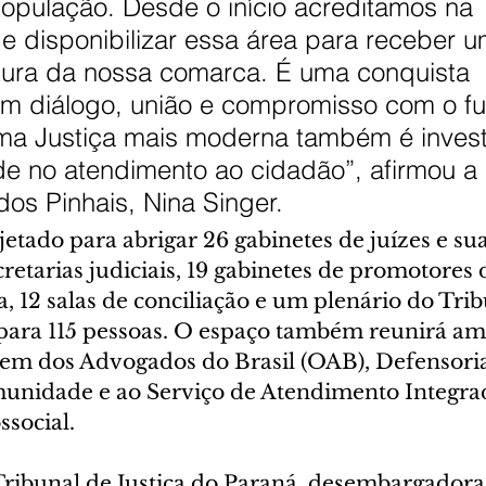
opulação. Desde o início acreditamos na 
e disponibilizar essa área para receber u
ltura da nossa comarca. É uma conquista 
om diálogo, união e compromisso com o fut
uma Justiça mais moderna também é invest
e no atendimento ao cidadão”, afirmou a p
os Pinhais, Nina Singer.
ojetado para abrigar 26 gabinetes de juízes e sua
cretarias judiciais, 19 gabinetes de promotores d
a, 12 salas de conciliação e um plenário do Trib
ara 115 pessoas. O espaço também reunirá am
em dos Advogados do Brasil (OAB), Defensoria
nidade e ao Serviço de Atendimento Integrad
ssocial.
Tribunal de Justiça do Paraná, desembargadora 