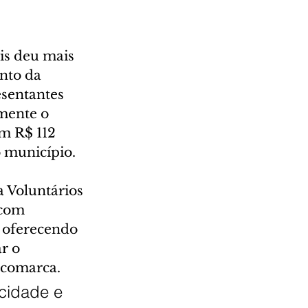
is deu mais 
nto da 
sentantes 
mente o 
m R$ 112 
o município.
 Voluntários 
 com 
 oferecendo 
r o 
 comarca.
cidade e 