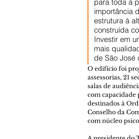
para toda a p
importância d
estrutura à a
construída c
Investir em 
mais qualidad
de São José d
O edifício foi pr
assessorias, 21 se
salas de audiênci
com capacidade p
destinados à Ord
Conselho da Comu
com núcleo psico
A presidente do 