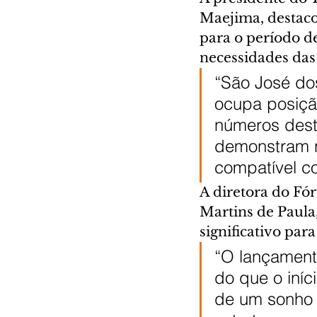
Maejima, destaco
para o período d
necessidades das
“São José dos
ocupa posição
números dest
demonstram n
compatível c
A diretora do Fó
Martins de Paula
significativo par
“O lançament
do que o iníc
de um sonho 