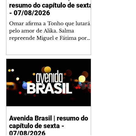
resumo do capítulo de sexta
- 07/08/2026
Omar afirma a Tonho que lutará
pelo amor de Alika. Salma
repreende Miguel e Fátima por
terem sido rudes com Omar.
Maria Helena aconselha Manoel
sobre seu namoro com Ana
Maria. Pressionado, Bakari revela
a Jendal que Chinua esteve em
terras inimigas. Omar pede que
Alika o acompanhe até a agência
bancária. Chinua alerta Dumi,
Akin e Ladisa sobre as
desconfianças de Jendal, que
Avenida Brasil | resumo do
sonda Pascoal sobre seu
capítulo de sexta -
conselheiro. Chinua sugere que
Kênia reveja sua decisão de se
07/08/2026