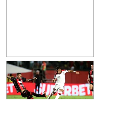
especial de sua nova aeronave. O
cantor compartilhou nesta
quinta-feira, 6, registros do
jatinho recém-adquirido e
mostrou que decidiu personalizar
o espaço com uma ilustração que
reúne Virginia Fonseca e os três
filhos que eles tiveram juntos:
Maria Alice, Maria Flor e José
Leonardo. Na imagem, aparecem
os apelidos dos integrantes da
família, entre eles "Papai",
"Mamãe",
Athletico é atropelado pelo
Vitória e está fora da Copa
do Brasil