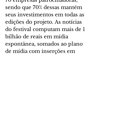
70 empresas patrocinadoras, 
sendo que 70% dessas mantém 
seus investimentos em todas as 
edições do projeto. As notícias 
do festival computam mais de 1 
bilhão de reais em mídia 
espontânea, somados ao plano 
de mídia com inserções em 
rádio, mobiliário urbano, 
impressos e internet.
SERVIÇO
Ministério da Cidadania e 
Montenegro apresentam
“Era uma vez...Eram duas, 
eram três”
CHAPEUZINHO VERMELHO
Estreia: a partir de 30 de 