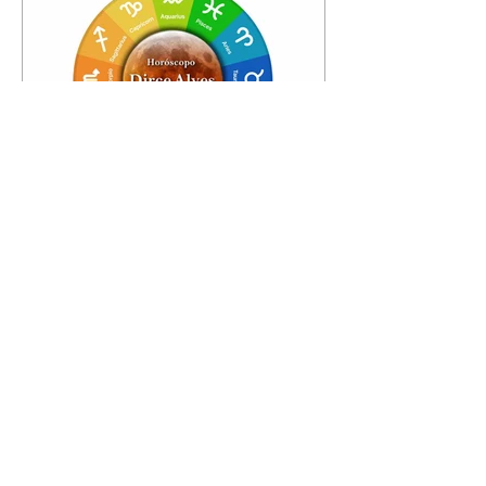
Horóscopo - 09/08/2026
Tenha seu Mapa Astral de
nascimento, o Mapa astral do Ano
de 2026 e 2027, o que os planetas
indicam para o seu: Trabalho,
Amor, Dinheiro, Saúde e Família.
Estudo com 35 páginas. Adquira
já através da nossa loja virtual ou
na loja física: rua Emiliano
Perneta 30 – loja 21 – galeria
Cezar Franco – centro –