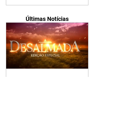
Últimas Notícias
A Desalmada | resumo do
capítulo de segunda -
10/08/2026
Rafael diz a David que o melhor
será não procurar mais a
Fernanda e se casar com Isabela.
Júlia diz a Otávio que sua esposa