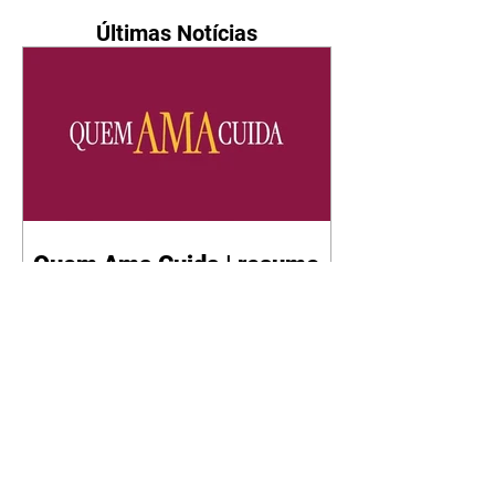
Últimas Notícias
Quem Ama Cuida | resumo
do capítulo de quinta -
06/08/2026
Pedro percebe que Bruna tomou
um remédio para dormir. Joel
demonstra interesse por Adriana.
Fernando elogia Mau Mau. Bia
não gosta quando Brigitte e
Rafael se sentam à mesa com ela