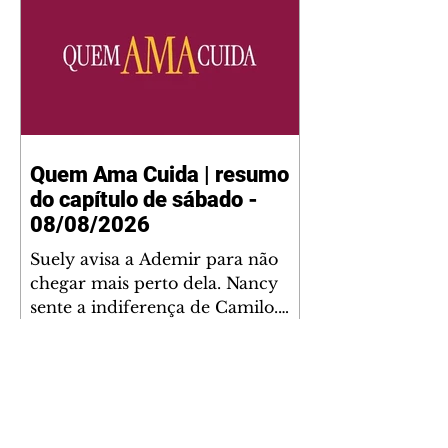
Quem Ama Cuida | resumo
do capítulo de sábado -
08/08/2026
Suely avisa a Ademir para não
chegar mais perto dela. Nancy
sente a indiferença de Camilo.
Tiago diz a Ingrid que ela não
tem competência para presidir a
joalheria. André conta a Pedro
que a associação de advogados
expulsou Ademir. Laurentino