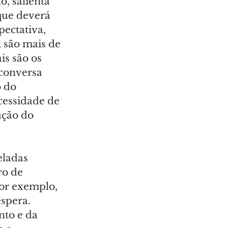
, salienta 
que deverá 
ectativa, 
são mais de 
s são os 
 conversa 
 do 
essidade de 
ção do 
eladas 
o de 
or exemplo, 
spera. 
to e da 