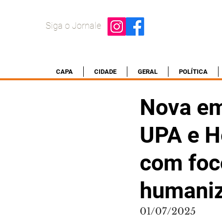
Siga o Jornale
CAPA
CIDADE
GERAL
POLÍTICA
Nova em
UPA e H
com foc
humani
01/07/2025