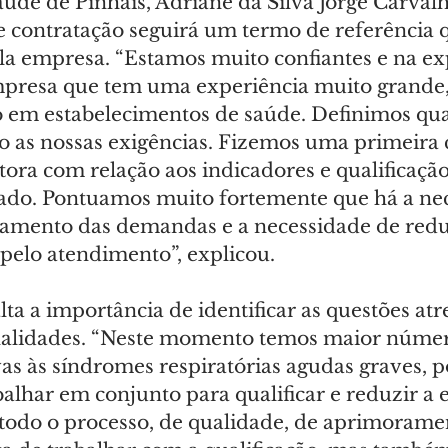
aúde de Pinhais, Adriane da Silva Jorge Carvalho
e contratação seguirá um termo de referência 
la empresa. “Estamos muito confiantes e na exp
presa que tem uma experiência muito grande, 
o em estabelecimentos de saúde. Definimos quai
ão as nossas exigências. Fizemos uma primeira
ora com relação aos indicadores e qualificação
ado. Pontuamos muito fortemente que há a nec
tamento das demandas e a necessidade de redu
pelo atendimento”, explicou.
alta a importância de identificar as questões atr
alidades. “Neste momento temos maior númer
as às síndromes respiratórias agudas graves, p
alhar em conjunto para qualificar e reduzir a e
todo o processo, de qualidade, de aprimoramen