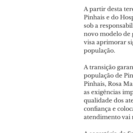
A partir desta te
Pinhais e do Hos
sob a responsabi
novo modelo de g
visa aprimorar si
população.
A transição garan
população de Pinh
Pinhais, Rosa Ma
as exigências imp
qualidade dos at
confiança e coloc
atendimento vai m