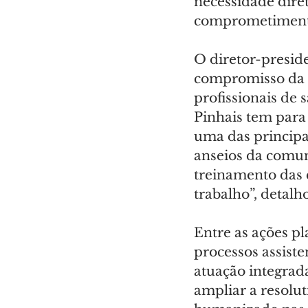
necessidade dire
comprometimento 
O diretor-presid
compromisso da e
profissionais de
Pinhais tem para
uma das principa
anseios da comun
treinamento das e
trabalho”, detalh
Entre as ações p
processos assist
atuação integrad
ampliar a resolu