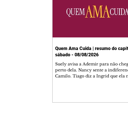
Quem Ama Cuida | resumo do capít
sábado - 08/08/2026
Suely avisa a Ademir para não che
perto dela. Nancy sente a indiferen
Camilo. Tiago diz a Ingrid que ela
competência para presidir a joalher
André conta a Pedro que a associaç
advogados expulsou Ademir. Laure
contrata Adriana para servir no
restaurante. Adriana vê Pedro e Br
restaurante. Bruna provoca Adrian
pede ajuda a André para marcar u
Contato comercial
encontro com Suely. Adriana diz a 
mmjornale@gmail.com