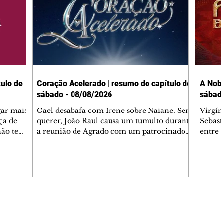
ulo de
Coração Acelerado | resumo do capítulo de
A Nob
sábado - 08/08/2026
sábad
gar mais
Gael desabafa com Irene sobre Naiane. Sem
Virgí
ça de
querer, João Raul causa um tumulto durante
Sebas
 não tem
a reunião de Agrado com um patrocinador.
entre
ia.
Zilá orienta Osmar a seguir Cinara, que
que B
ão de
percebe a movimentação e alerta Ronei.
nega 
ntino
Palhares confronta Cinara sobre a
Tonho
aproximação com Ronei. Eduarda pensa
a fam
una no
em pedir a Valéria para ficar com Sol. Gael
com O
a. Dora
decide terminar com Naiane. João Raul
e é d
m
inventa para Agrado que não está
comen
Editorias
Editais Certificados
Lyris
conseguindo conviver com seu sucesso, e
tungs