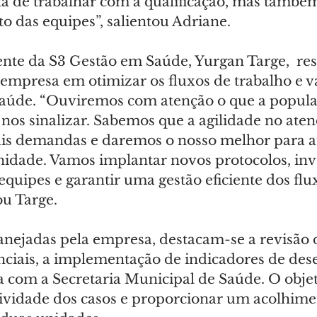
ta de trabalhar com a qualificação, mas também
das equipes”, salientou Adriane.
ente da S3 Gestão em Saúde, Yurgan Targe,  res
mpresa em otimizar os fluxos de trabalho e va
 saúde. “Ouviremos com atenção o que a popula
 nos sinalizar. Sabemos que a agilidade no ate
is demandas e daremos o nosso melhor para a
idade. Vamos implantar novos protocolos, inve
quipes e garantir uma gestão eficiente dos flu
ou Targe.
lanejadas pela empresa, destacam-se a revisão 
enciais, a implementação de indicadores de de
a com a Secretaria Municipal de Saúde. O objet
tividade dos casos e proporcionar um acolhime