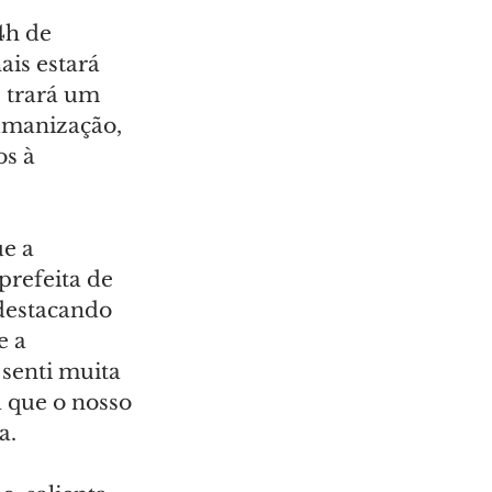
4h de 
is estará 
 trará um 
umanização, 
s à 
e a 
prefeita de 
destacando 
e a 
senti muita 
 que o nosso 
a.