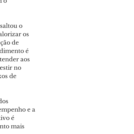
 o 
saltou o 
lorizar os 
ção de 
ndimento é 
tender aos 
stir no 
xos de 
dos 
sempenho e a 
ivo é 
nto mais 