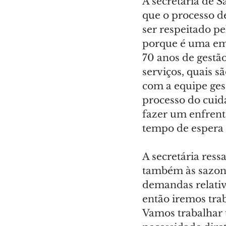
A secretária de S
que o processo d
ser respeitado pe
porque é uma em
70 anos de gestã
serviços, quais s
com a equipe gest
processo do cuid
fazer um enfren
tempo de espera 
A secretária ress
também às sazon
demandas relativ
então iremos trab
Vamos trabalhar 