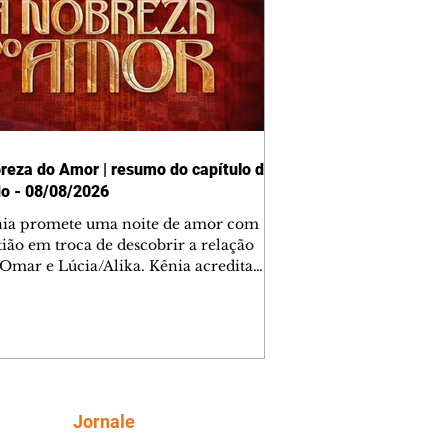
reza do Amor | resumo do capítulo de
o - 08/08/2026
nia promete uma noite de amor com
tião em troca de descobrir a relação
 Omar e Lúcia/Alika. Kênia acredita
inta esteja mesmo ao lado de Jendal, e
o convite para jantar com os dois.
 desabafa com Casemiro e conta que
ília de Lúcia/Alika tem uma dívida
mar. Ana Maria vai à casa de Manoel
estratada por Fortunato. José e Omar
tam sobre a possível jazida de
Siga
Jornale
tênio na região. Virgínia provoca