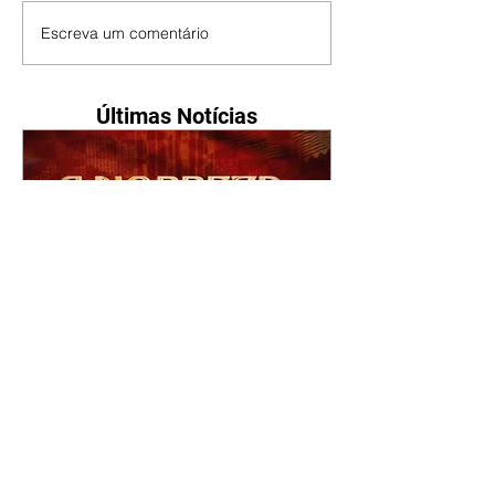
Escreva um comentário
Últimas Notícias
A Nobreza do Amor |
resumo do capítulo de sexta
- 07/08/2026
Omar afirma a Tonho que lutará
pelo amor de Alika. Salma
repreende Miguel e Fátima por