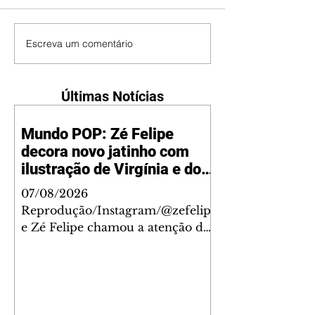
Escreva um comentário
Últimas Notícias
Mundo POP: Zé Felipe
decora novo jatinho com
ilustração de Virgínia e dos
filhos
07/08/2026
Reprodução/Instagram/@zefelip
e Zé Felipe chamou a atenção dos
seguidores ao revelar um detalhe
especial de sua nova aeronave. O
cantor compartilhou nesta
quinta-feira, 6, registros do
jatinho recém-adquirido e