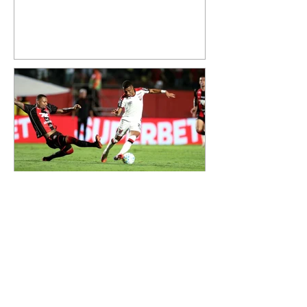
mostrou que decidiu personalizar
o espaço com uma ilustração que
reúne Virginia Fonseca e os três
filhos que eles tiveram juntos:
Maria Alice, Maria Flor e José
Leonardo. Na imagem, aparecem
os apelidos dos integrantes da
família, entre eles "Papai",
"Mamãe",
Athletico é atropelado pelo
Vitória e está fora da Copa
do Brasil
06/08/2026 Furacão não segurou
a vantagem, foi goleado por 4x0
Divulgação O Athletico encerrou