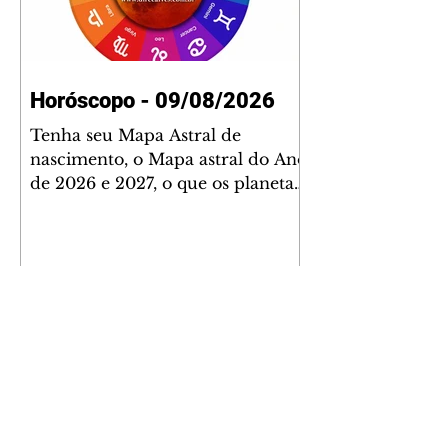
Horóscopo - 09/08/2026
Tenha seu Mapa Astral de
nascimento, o Mapa astral do Ano
de 2026 e 2027, o que os planetas
indicam para o seu: Trabalho,
Amor, Dinheiro, Saúde e Família.
Estudo com 35 páginas. Adquira
já através da nossa loja virtual ou
na loja física: rua Emiliano
Perneta 30 – loja 21 – galeria
Cezar Franco – centro –
Curitiba. Você pode pedir
também através do nosso
Whatsapp e receber seu livro
virtual: (41) 99719-0645. Escute o