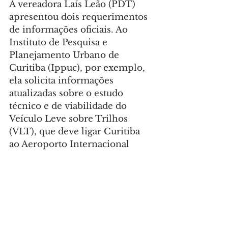
A vereadora Laís Leão (PDT) 
apresentou dois requerimentos 
de informações oficiais. Ao 
Instituto de Pesquisa e 
Planejamento Urbano de 
Curitiba (Ippuc), por exemplo, 
ela solicita informações 
atualizadas sobre o estudo 
técnico e de viabilidade do 
Veículo Leve sobre Trilhos 
(VLT), que deve ligar Curitiba 
ao Aeroporto Internacional 
Afonso Pena, em São José dos 
Pinhais. Leão pede acesso ao 
estudo elaborado pelo 
consórcio responsável, além do 
cronograma com a previsão de 
audiência pública e a publicação 