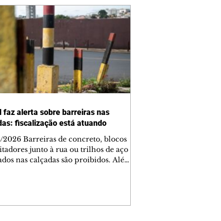
 faz alerta sobre barreiras nas
das: fiscalização está atuando
/2026 Barreiras de concreto, blocos
tadores junto à rua ou trilhos de aço
lados nas calçadas são proibidos. Além
rem obstáculos para a livre circulação
destres, essas estruturas podem causar
rar acidentes de trânsito — e os
ietários dos imóveis podem ser
sabilizados. O alerta é do Instituto de