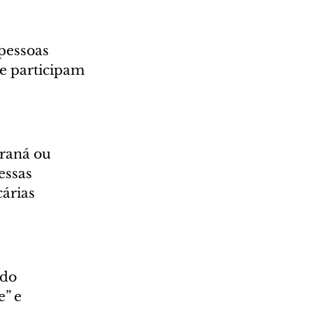
pessoas 
ue participam 
raná ou 
essas 
árias 
 do 
” e 