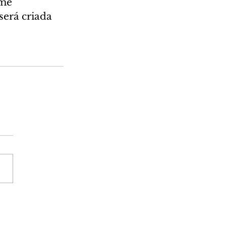
me 
erá criada 