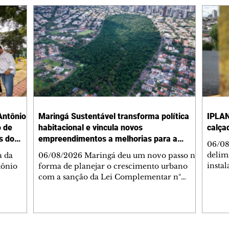
Antônio
Maringá Sustentável transforma política
IPLAN
o de
habitacional e vincula novos
calça
s do
empreendimentos a melhorias para a
06/08
cidade
delimi
a da
06/08/2026 Maringá deu um novo passo na
insta
tônio
forma de planejar o crescimento urbano
de se
com a sanção da Lei Complementar nº
de pe
res com
1.544, que institui o Programa Maringá
ou pio
Dr.
Sustentável. A nova legislação estabelece
propr
regras para a criação de Zonas Especiais de
respon
ra, 6. O
Interesse Social (Zeis) e cria um modelo