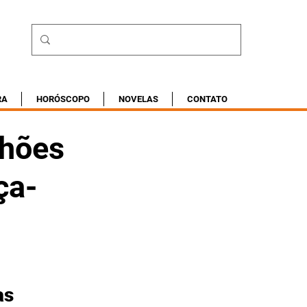
RA
HORÓSCOPO
NOVELAS
CONTATO
lhões
ça-
as 