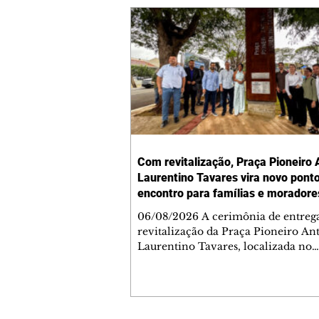
Com revitalização, Praça Pioneiro 
Laurentino Tavares vira novo pont
encontro para famílias e moradore
Jardim Liberdade
06/08/2026 A cerimônia de entreg
revitalização da Praça Pioneiro An
Laurentino Tavares, localizada no
cruzamento da Avenida dos Palma
as ruas Laudelino Pedro da Silva e 
Chrisóstomo Capinan, no Jardim
Liberdade, ocorreu nesta quinta-fei