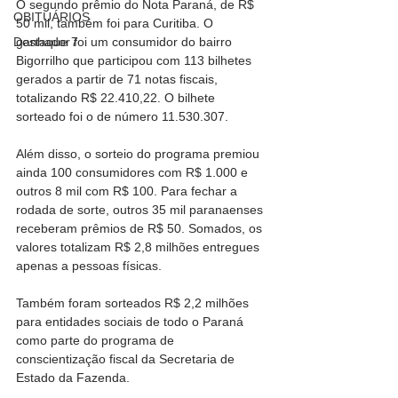
O segundo prêmio do Nota Paraná, de R$ 
OBITUÁRIOS
50 mil, também foi para Curitiba. O 
ganhador foi um consumidor do bairro 
Destaque 7
Bigorrilho que participou com 113 bilhetes 
gerados a partir de 71 notas fiscais, 
totalizando R$ 22.410,22. O bilhete 
sorteado foi o de número 11.530.307.
Além disso, o sorteio do programa premiou 
ainda 100 consumidores com R$ 1.000 e 
outros 8 mil com R$ 100. Para fechar a 
rodada de sorte, outros 35 mil paranaenses 
receberam prêmios de R$ 50. Somados, os 
valores totalizam R$ 2,8 milhões entregues 
apenas a pessoas físicas.
Também foram sorteados R$ 2,2 milhões 
para entidades sociais de todo o Paraná 
como parte do programa de 
conscientização fiscal da Secretaria de 
Estado da Fazenda.