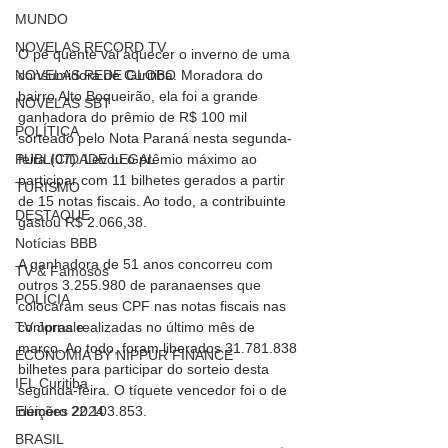
MUNDO
NOVELAS RECORD TV
O pé quente vai aquecer o inverno de uma 
consumidora de Curitiba. Moradora do 
NOVELAS REDE GLOBO
bairro Alto Boqueirão, ela foi a grande 
NOVELAS SBT
ganhadora do prêmio de R$ 100 mil 
POLÍTICA
sorteado pelo Nota Paraná nesta segunda-
feira (07). Levou o prêmio máximo ao 
PUBLICIDADE LEGAL
participar com 11 bilhetes gerados a partir 
TURISMO
de 15 notas fiscais. Ao todo, a contribuinte 
DESTAQUE
gastou R$ 2.066,38.
Notícias BBB
A ganhadora de 51 anos concorreu com 
TV & Famosos
outros 3.255.980 de paranaenses que 
POLÍCIA
colocaram seus CPF nas notas fiscais nas 
compras realizadas no último mês de 
TV Jornale
março. Ao todo, foram liberados 31.781.838 
ECONOMIA BY NIPPUR FINANCE
bilhetes para participar do sorteio desta 
IFL Curitiba
segunda-feira. O tíquete vencedor foi o de 
número 22.103.853.
Eleições 2024
BRASIL