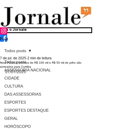
Siga o Jornale
Post
Todos posts
7 de jul. de 2025
2 min de leitura
Todos posts
Nota Paraná: prêmios de R$ 100 mil e R$ 50 mil de julho são
sorteados para Curitiba
ASSESSORIA NACIONAL
07/07/2025
CIDADE
CULTURA
DAS ASSESSORIAS
ESPORTES
ESPORTES DESTAQUE
GERAL
HORÓSCOPO