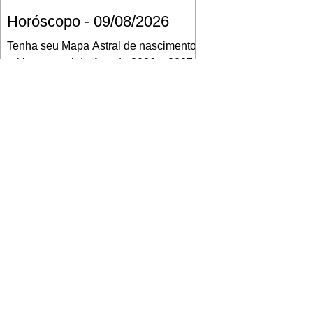
Horóscopo - 09/08/2026
Tenha seu Mapa Astral de nascimento,
o Mapa astral do Ano de 2026 e 2027,
o que os planetas indicam para o seu:
Trabalho, Amor, Dinheiro, Saúde e
Família. Estudo com 35 páginas.
Adquira já através da nossa loja virtual
ou na loja física: rua Emiliano Perneta
30 – loja 21 – galeria Cezar Franco –
centro – Curitiba. Você pode pedir
também através do nosso Whatsapp e
receber seu livro virtual: (41) 99719-
0645. Escute o programa Bom Dia
Astral através da Rádio Cultura AM
930 e t
Quem Ama Cuida | resumo