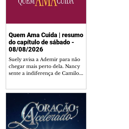
Quem Ama Cuida | resumo
do capítulo de sábado -
08/08/2026
Suely avisa a Ademir para não
chegar mais perto dela. Nancy
sente a indiferença de Camilo.
Tiago diz a Ingrid que ela não
tem competência para presidir a
joalheria. André conta a Pedro
que a associação de advogados
expulsou Ademir. Laurentino
contrata Adriana para servir no
restaurante. Adriana vê Pedro e
Bruna no restaurante. Bruna