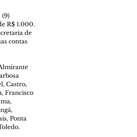
(9) 
e R$ 1.000. 
cretaria de 
as contas 
Almirante 
arbosa 
, Castro, 
, Francisco 
ama, 
ngá, 
is, Ponta 
Toledo.