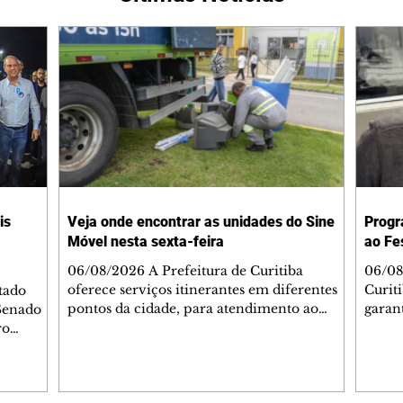
is
Veja onde encontrar as unidades do Sine
Progr
Móvel nesta sexta-feira
ao Fe
06/08/2026 A Prefeitura de Curitiba
06/08
oferece serviços itinerantes em diferentes
Curit
tado
pontos da cidade, para atendimento ao
garan
Senado
cidadão. Veja onde estão. SINE MÓVEL
progr
ro
Praça do JapãoHorário: 7h às 9h Associação
CBN (
arta-
Comercial do Paraná - Rua XV de
ao viv
ações
Novembro, 621 – Centro, na Semana do
18h30
por PSDB