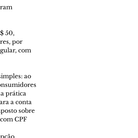
oram 
$ 50, 
es, por 
gular, com 
imples: ao 
consumidores 
a prática 
ara a conta 
mposto sobre 
l com CPF 
opção 