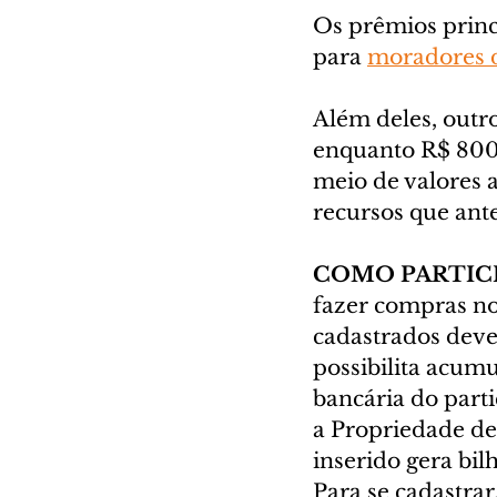
Os prêmios princ
para 
moradores d
Além deles, outr
enquanto R$ 800 
meio de valores a
recursos que ant
COMO PARTIC
fazer compras no
cadastrados devem
possibilita acumu
bancária do parti
a Propriedade de
inserido gera bil
Para se cadastrar,