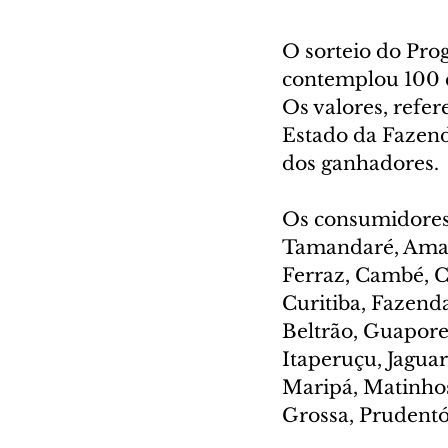
O sorteio do Prog
contemplou 100 
Os valores, refere
Estado da Fazend
dos ganhadores.
Os consumidores
Tamandaré, Amapo
Ferraz, Cambé, C
Curitiba, Fazend
Beltrão, Guapore
Itaperuçu, Jaguar
Maripá, Matinhos
Grossa, Prudentó