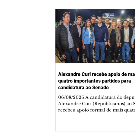
Alexandre Curi recebe apoio de ma
quatro importantes partidos para
candidatura ao Senado
06/08/2026 A candidatura do depu
Alexandre Curi (Republicanos) ao 
recebeu apoio formal de mais quat
importantes partidos na noite de qu
feira (05). As convenções das feder
formadas por União Brasil e PP e 