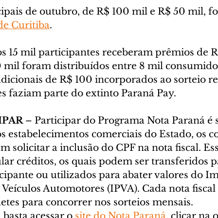
ipais de outubro, de R$ 100 mil e R$ 50 mil, f
e Curitiba
.
os 15 mil participantes receberam prêmios de R
mil foram distribuídos entre 8 mil consumidor
dicionais de R$ 100 incorporados ao sorteio re
es faziam parte do extinto Paraná Pay.
IPAR
 – Participar do Programa Nota Paraná é s
s estabelecimentos comerciais do Estado, os 
 solicitar a inclusão do CPF na nota fiscal. Ess
lar créditos, os quais podem ser transferidos p
cipante ou utilizados para abater valores do I
 Veículos Automotores (IPVA). Cada nota fisca
hetes para concorrer nos sorteios mensais.
 basta acessar o 
site do Nota Paraná,
 clicar na 