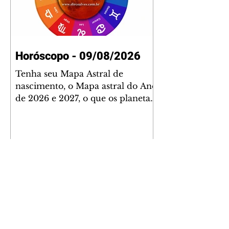
Horóscopo - 09/08/2026
Tenha seu Mapa Astral de
nascimento, o Mapa astral do Ano
de 2026 e 2027, o que os planetas
indicam para o seu: Trabalho,
Amor, Dinheiro, Saúde e Família.
Estudo com 35 páginas. Adquira
já através da nossa loja virtual ou
na loja física: rua Emiliano
Perneta 30 – loja 21 – galeria
Cezar Franco – centro –
Curitiba. Você pode pedir
também através do nosso
Whatsapp e receber seu livro