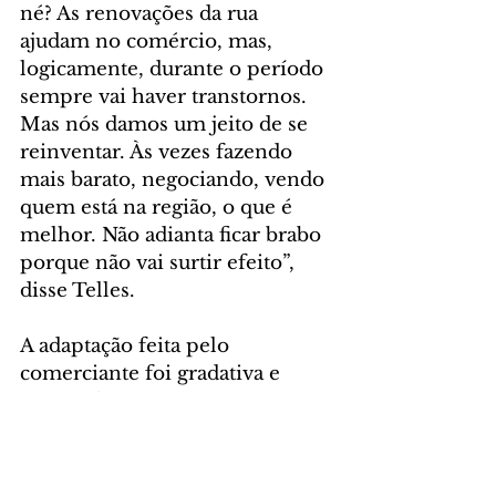
né? As renovações da rua 
ajudam no comércio, mas, 
logicamente, durante o período 
sempre vai haver transtornos. 
Mas nós damos um jeito de se 
reinventar. Às vezes fazendo 
mais barato, negociando, vendo 
quem está na região, o que é 
melhor. Não adianta ficar brabo 
porque não vai surtir efeito”, 
disse Telles.
A adaptação feita pelo 
comerciante foi gradativa e 
surtiu efeito. “Quem mora na 
região está acostumado com um 
certo nível de preços, mas 
quem trabalha na obra não tem 