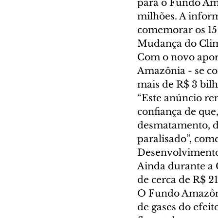
para o Fundo Am
milhões. A inform
comemorar os 15 
Mudança do Clim
Com o novo aport
Amazônia - se c
mais de R$ 3 bilh
“Este anúncio re
confiança de que
desmatamento, d
paralisado”, com
Desenvolvimento 
Ainda durante a
de cerca de R$ 21
O Fundo Amazônia
de gases do efei