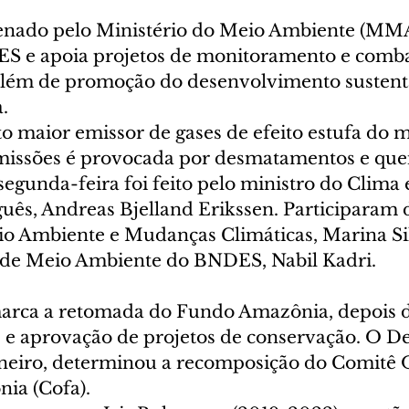
nado pelo Ministério do Meio Ambiente (MMA)
S e apoia projetos de monitoramento e comba
lém de promoção do desenvolvimento sustentá
  
to maior emissor de gases de efeito estufa do 
missões é provocada por desmatamentos e que
egunda-feira foi feito pelo ministro do Clima 
ês, Andreas Bjelland Erikssen. Participaram 
io Ambiente e Mudanças Climáticas, Marina Sil
de Meio Ambiente do BNDES, Nabil Kadri.   
arca a retomada do Fundo Amazônia, depois d
 e aprovação de projetos de conservação. O Dec
 janeiro, determinou a recomposição do Comitê 
ia (Cofa). 