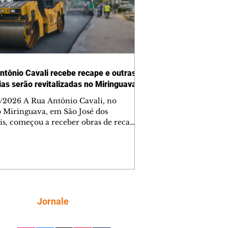
ntônio Cavali recebe recape e outras
vias serão revitalizadas no Miringuava
/2026 A Rua Antônio Cavali, no
o Miringuava, em São José dos
is, começou a receber obras de recape
tico. A intervenção faz parte de um
nto de serviços que vai melhorar a
entação de quatro ruas da região.
m estão previstas obras nas ruas
 da Silva, Everton Pugin de Abreu e
nes Abelardino da Silva. A nova
entação deve melhorar as condições
Siga
Jornale
áfego nas vias, proporcionando uma
ície mais regular para a circulação de