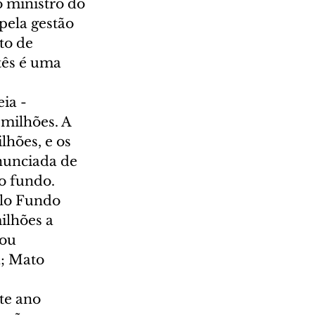
 ministro do 
pela gestão 
to de 
tês é uma 
ia - 
milhões. A 
hões, e os 
nunciada de 
 fundo.    
elo Fundo 
lhões a 
ou 
; Mato 
te ano 