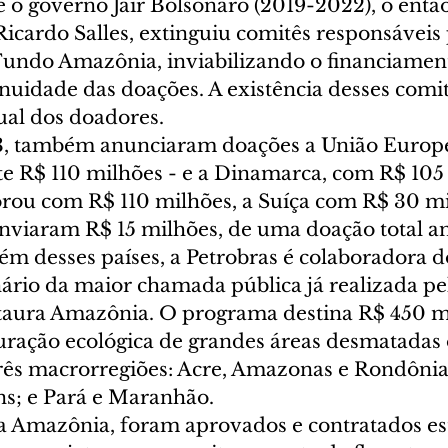
 o governo Jair Bolsonaro (2019-2022), o então
icardo Salles, extinguiu comitês responsáveis 
Fundo Amazônia, inviabilizando o financiamen
inuidade das doações. A existência desses comi
ual dos doadores. 
3, também anunciaram doações a União Europe
R$ 110 milhões - e a Dinamarca, com R$ 105 
ou com R$ 110 milhões, a Suíça com R$ 30 mil
nviaram R$ 15 milhões, de uma doação total a
lém desses países, a Petrobras é colaboradora do
ário da maior chamada pública já realizada p
aura Amazônia. O programa destina R$ 450 mi
auração ecológica de grandes áreas desmatadas 
ês macrorregiões: Acre, Amazonas e Rondônia
s; e Pará e Maranhão.  
 Amazônia, foram aprovados e contratados es