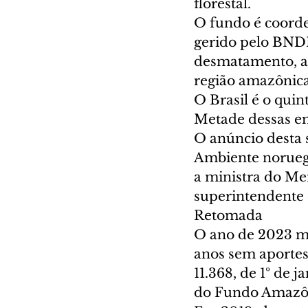
florestal.  
O fundo é coorde
gerido pelo BNDE
desmatamento, a
região amazônica.
O Brasil é o quin
Metade dessas e
O anúncio desta s
Ambiente noruegu
a ministra do Me
superintendente 
Retomada 
O ano de 2023 m
anos sem aportes
11.368, de 1º de
do Fundo Amazôn