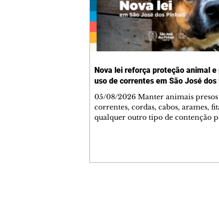
Nova lei reforça proteção animal e
uso de correntes em São José dos 
05/08/2026 Manter animais presos
correntes, cordas, cabos, arames, fit
qualquer outro tipo de contenção p
ser proibido em São José dos Pinhai
mudança está prevista na Lei Munic
4.960/2026, que alterou a Lei nº 4.
e reforça as normas de proteção e 
estar animal no município. A nova
legislação já está em vigor e busca
conscientizar a população sobre a
Contato comercial
importância da guarda responsável
mmjornale@gmail.com
de coibir práticas que compromet
Telefone: (41) 99978-9956