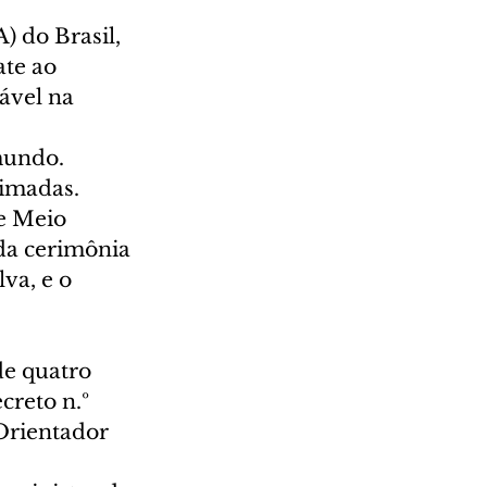
 do Brasil, 
te ao 
vel na 
mundo. 
imadas. 
e Meio 
da cerimônia 
va, e o 
e quatro 
reto n.º 
Orientador 