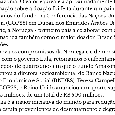
azônia. O valor equivale a aproximadamente 
ação sobre a doação foi feita durante um pain
anos do fundo, na Conferência das Nações Uni
a (COP28) em Dubai, nos Emirados Árabes Uni
e, a Noruega - primeiro país a colaborar com
onsolida também como o maior doador. Desde 
ões.  
nova os compromissos da Noruega e é demonst
, com o governo Lula, retomamos o enfrentam
epois de quatro anos em que o Fundo Amazôni
entou a diretora socioambiental do Banco Naci
Econômico e Social (BNDES), Tereza Campello
 COP28, o Reino Unido anunciou um aporte su
5 milhões, de um total de R$ 500 milhões. 
 é a maior iniciativa do mundo para redução
to estufa provenientes de desmatamento e degr