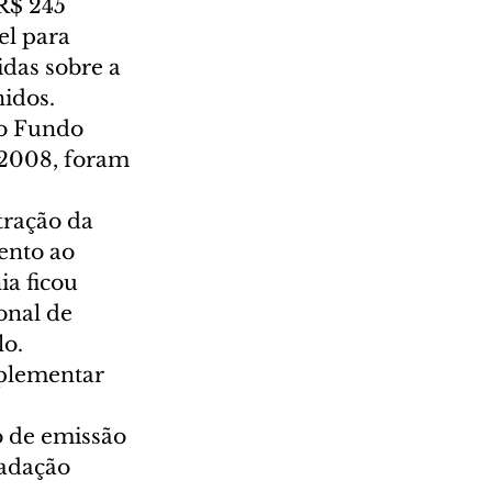
R$ 245 
el para 
das sobre a 
dos.  
 o Fundo 
2008, foram 
ração da 
ento ao 
a ficou 
onal de 
.   
plementar 
 de emissão 
adação 