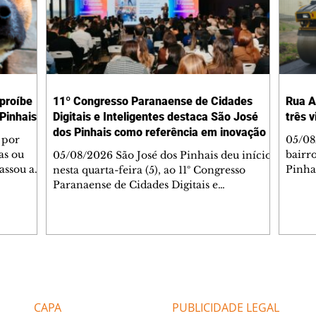
 proíbe
11º Congresso Paranaense de Cidades
Rua A
Pinhais
Digitais e Inteligentes destaca São José
três 
dos Pinhais como referência em inovação
 por
05/08
as ou
bairr
05/08/2026 São José dos Pinhais deu início,
assou a
Pinha
nesta quarta-feira (5), ao 11º Congresso
s. A
asfál
Paranaense de Cidades Digitais e
ipal nº
conju
Inteligentes, principal encontro estadual
231/2023
pavim
voltado à inovação na gestão pública.
bem-
També
Promovido pela Rede Cidade Digital (RCD),
Jorge
em parceria com a Prefeitura de São José
Dióge
dos Pinhais, o evento acontece no
pavim
Aeroporto Internacional Afonso Pena e
Editorias
Editais Certificados
, além
de tr
reúne, até quinta-feira (6), prefeitos,
am a
superf
secretários, vereadores, servidores públicos,
CAPA
PUBLICIDADE LEGAL