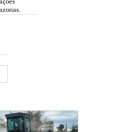
ações 
zonas.  