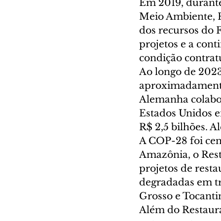
Em 2019, durante
Meio Ambiente, R
dos recursos do 
projetos e a cont
condição contrat
Ao longo de 202
aproximadamente 
Alemanha colabor
Estados Unidos e
R$ 2,5 bilhões. A
A COP-28 foi cen
Amazônia, o Rest
projetos de rest
degradadas em tr
Grosso e Tocantin
Além do Restaura