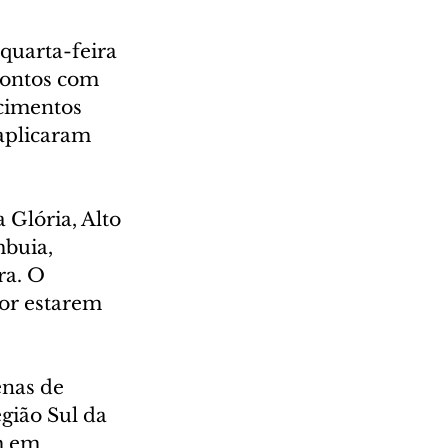
 quarta-feira 
pontos com 
cimentos 
aplicaram 
 Glória, Alto 
buia, 
ra. O 
or estarem 
enas de 
gião Sul da 
m em 