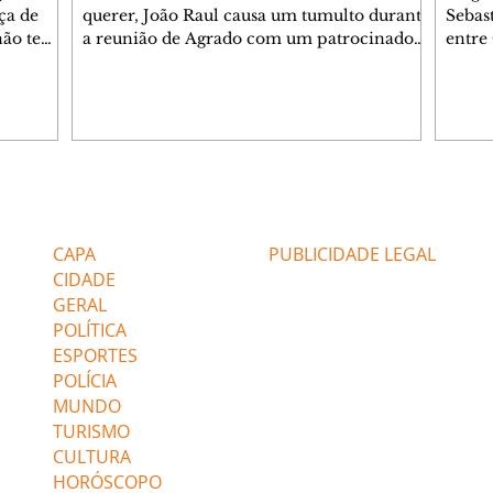
ça de
querer, João Raul causa um tumulto durante
Sebas
 não tem
a reunião de Agrado com um patrocinador.
entre
ia.
Zilá orienta Osmar a seguir Cinara, que
que B
ão de
percebe a movimentação e alerta Ronei.
nega 
ntino
Palhares confronta Cinara sobre a
Tonho
aproximação com Ronei. Eduarda pensa
a fam
una no
em pedir a Valéria para ficar com Sol. Gael
com O
a. Dora
decide terminar com Naiane. João Raul
e é d
m
inventa para Agrado que não está
comen
Editorias
Editais Certificados
Lyris
conseguindo conviver com seu sucesso, e
tungs
urante de
termina o relacionamento dos dois.
Dióge
CAPA
PUBLICIDADE LEGAL
CIDADE
GERAL
POLÍTICA
ESPORTES
POLÍCIA
MUNDO
TURISMO
CULTURA
HORÓSCOPO