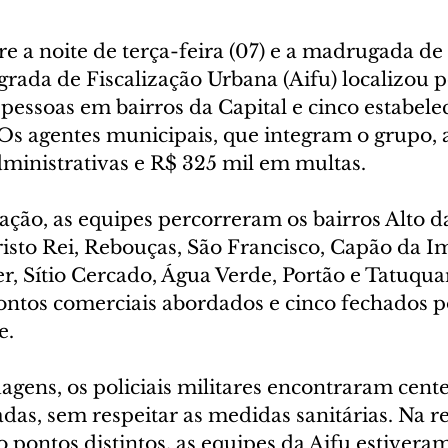
tre a noite de terça-feira (07) e a madrugada de
grada de Fiscalização Urbana (Aifu) localizou 
pessoas em bairros da Capital e cinco estabele
Os agentes municipais, que integram o grupo, 
dministrativas e R$ 325 mil em multas.
ção, as equipes percorreram os bairros Alto da
isto Rei, Rebouças, São Francisco, Capão da Im
, Sítio Cercado, Água Verde, Portão e Tatuqua
pontos comerciais abordados e cinco fechados p
e.
gens, os policiais militares encontraram cent
as, sem respeitar as medidas sanitárias. Na re
 pontos distintos, as equipes da Aifu estivera