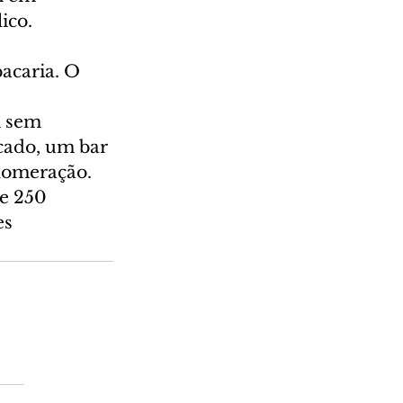
ico.
acaria. O 
 sem 
rcado, um bar 
lomeração. 
e 250 
s 