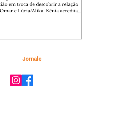
tião em troca de descobrir a relação
 Omar e Lúcia/Alika. Kênia acredita
inta esteja mesmo ao lado de Jendal, e
o convite para jantar com os dois.
 desabafa com Casemiro e conta que
ília de Lúcia/Alika tem uma dívida
mar. Ana Maria vai à casa de Manoel
estratada por Fortunato. José e Omar
tam sobre a possível jazida de
Siga
Jornale
tênio na região. Virgínia provoca
nes na frente de Marta. Binta s