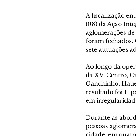
A fiscalização en
(08) da Ação Inte
aglomerações de 
foram fechados. 
sete autuações a
Ao longo da opera
da XV, Centro, Cr
Ganchinho, Hauer
resultado foi 11 
em irregularidad
Durante as aborda
pessoas aglomerad
cidade, em quatro