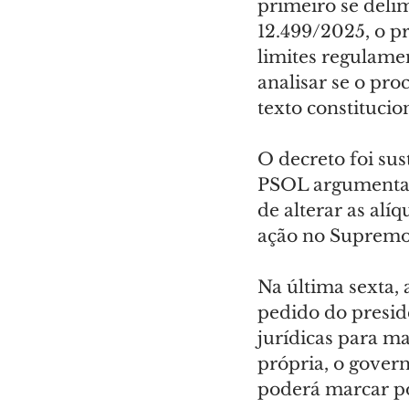
primeiro se delim
12.499/2025, o p
limites regulamen
analisar se o pr
texto constituci
O decreto foi su
PSOL argumenta s
de alterar as alí
ação no Supremo 
Na última sexta,
pedido do presid
jurídicas para ma
própria, o gover
poderá marcar po