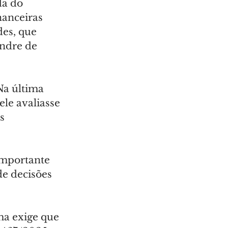
da do 
anceiras 
des, que 
andre de 
Na última 
le avaliasse 
s 
importante 
e decisões 
a exige que 