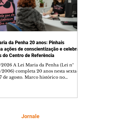
aria da Penha 20 anos: Pinhais
ça ações de conscientização e celebra
s do Centro de Referência
/2026 A Lei Maria da Penha (Lei nº
0/2006) completa 20 anos nesta sexta-
 7 de agosto. Marco histórico no
te à violência doméstica e familiar
asil, a legislação marca também o
 do Agosto Lilás, mês dedicado à
ientização e ao enfrentamento da
ncia contra a mulher. A data ganha um
ficado ainda mais especial em Pinhais:
Siga
Jornale
m nesta sexta-feira, o Centro de
ência Maria da Penha (CRMP)