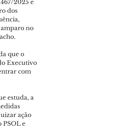
2.467/2025 e 
ro dos 
uência, 
a amparo no 
pacho.
da que o 
do Executivo 
entrar com 
e estuda, a 
medidas 
juizar ação 
o PSOL e 