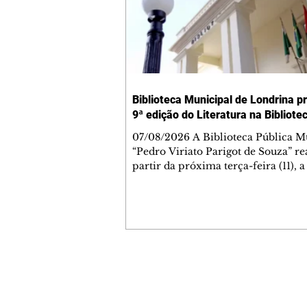
Biblioteca Municipal de Londrina 
9ª edição do Literatura na Bibliote
07/08/2026 A Biblioteca Pública M
“Pedro Viriato Parigot de Souza” rea
partir da próxima terça-feira (11), a
edição consecutiva do projeto Liter
Biblioteca, iniciativa voltada à disc
obras obrigatórias do vestibular da
Universidade Estadual de Londrina
Gratuito e aberto ao público, o proj
oferece palestras e rodas de conver
conduzidas por mestrandos e dout
Contato comercial
do Programa de Pós-Graduação em
mmjornale@gmail.com
da UEL, sempre às terças-fei
Telefone: (41) 99978-9956