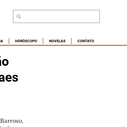
RA
HORÓSCOPO
NOVELAS
CONTATO
ão
raes
Barroso, 