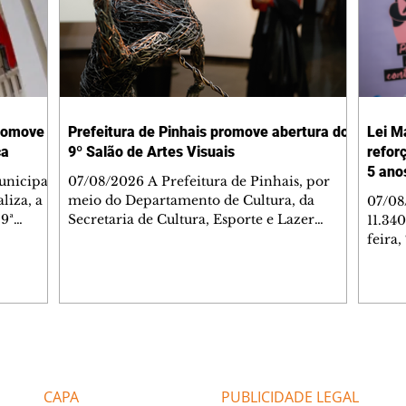
promove
Prefeitura de Pinhais promove abertura do
Lei M
ca
9º Salão de Artes Visuais
refor
5 ano
unicipal
07/08/2026 A Prefeitura de Pinhais, por
liza, a
meio do Departamento de Cultura, da
07/08
 9ª
Secretaria de Cultura, Esporte e Lazer
11.34
atura na
(Semel), realizou a cerimônia de abertura
feira,
ussão das
do 9º Salão de Artes Visuais. O evento
comba
contou com recepção executada pela
no Br
 (UEL).
Banda Municipal de Pinhais e com a
início
eto
presença de autoridades do Poder
consc
sa
Executivo, membros da Câmara Municipal
violê
orandos
e artistas. Nesta edição, a organização
signi
Editorias
Editais Certificados
 Letras
recebeu 407 propostas de inscrição
també
enviadas por participantes de 13 estados
Refer
CAPA
PUBLICIDADE LEGAL