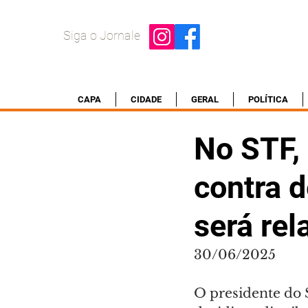
Siga o Jornale
CAPA
CIDADE
GERAL
POLÍTICA
No STF, 
contra 
será rel
30/06/2025
O presidente do 