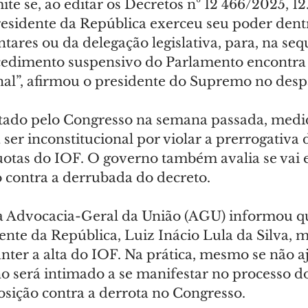
ite se, ao editar os Decretos nº 12 466/2025, 1
residente da República exerceu seu poder dent
tares ou da delegação legislativa, para, na seq
ocedimento suspensivo do Parlamento encontr
onal”, afirmou o presidente do Supremo no des
stado pelo Congresso na semana passada, medi
er inconstitucional por violar a prerrogativa 
quotas do IOF. O governo também avalia se vai 
contra a derrubada do decreto.
 a Advocacia-Geral da União (AGU) informou qu
ente da República, Luiz Inácio Lula da Silva, 
nter a alta do IOF. Na prática, mesmo se não a
no será intimado a se manifestar no processo d
sição contra a derrota no Congresso.