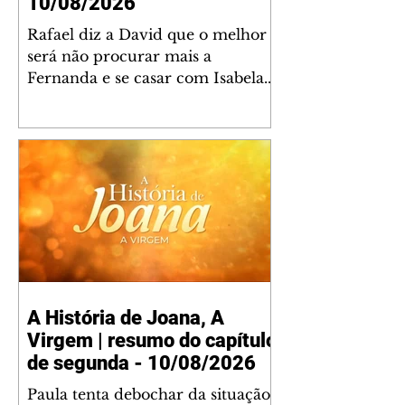
10/08/2026
Rafael diz a David que o melhor
será não procurar mais a
Fernanda e se casar com Isabela.
Júlia diz a Otávio que sua esposa
desconfia que ele tem uma
amante. Diante do túmulo de
Santiago, Fernanda diz que quer
justiça para ele mas, ao mesmo
tempo, se apaixonou por Rafael.
Martina critica David por ainda
não conhecer Clara e Sandra.
Fernanda confessa a Joana que
não consegue parar de pensar em
A História de Joana, A
Rafael. Isabela e Rafael garantem
Virgem | resumo do capítulo
a Júlia que já está tudo pronto
para o casamento q
de segunda - 10/08/2026
Paula tenta debochar da situação