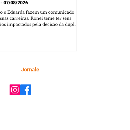
 - 07/08/2026
o e Eduarda fazem um comunicado
suas carreiras. Ronei teme ter seus
ios impactados pela decisão da dupla.
e decide prestar queixa contra
ica. Gael descobre que Naiane passou
ações sigilosas para Talita. Ronei
ra Verônica novamente e descobre
la deixou Bom Retorno. Gael se
ciona com Naiane. Valéria anuncia
e mudará de país, e Eduarda se
Siga
Jornale
upa com Sol. Palhares desconfia de
a em relação a Zilá. Ronei e Cinara
nfia