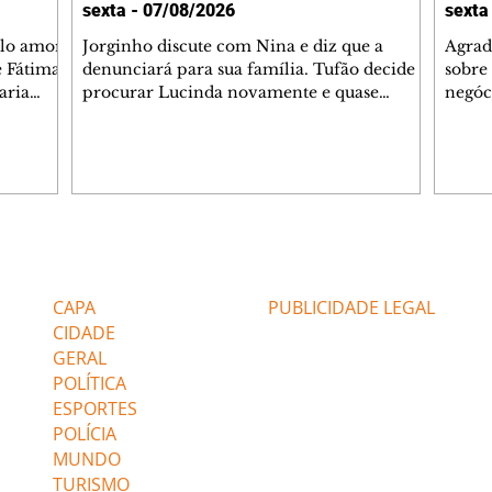
sexta - 07/08/2026
sexta
elo amor
Jorginho discute com Nina e diz que a
Agrad
e Fátima
denunciará para sua família. Tufão decide
sobre 
aria
procurar Lucinda novamente e quase
negóc
u
encontra Nina no lixão. Débora se
Janet
do,
preocupa com Jorginho. Monalisa pede que
Verôn
esteve
Olenka não a deixe sozinha. Tufão
inform
 Alika o
encontra Jorginho e o leva para casa. Max é
procu
. Chinua
hostil com Carminha. Diógenes se irrita
que e
quando Tavinho diz que não negociará o
decep
 Pascoal
passe de Roni por causa de sua sexualidade.
que s
Editorias
Editais Certificados
re que
Janaína admite para Jorginho que Lúcio e
preoc
r aos
Max estavam envolvidos na tentativa de
Cinar
CAPA
PUBLICIDADE LEGAL
assalto à
desco
CIDADE
GERAL
POLÍTICA
ESPORTES
POLÍCIA
MUNDO
TURISMO