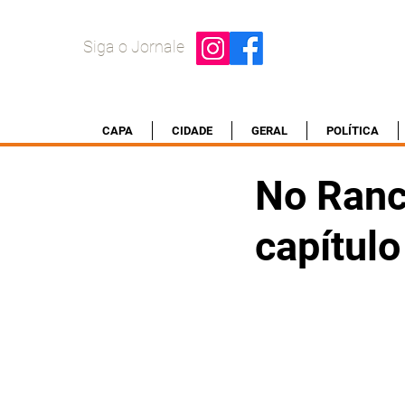
Siga o Jornale
CAPA
CIDADE
GERAL
POLÍTICA
No Ranc
capítulo