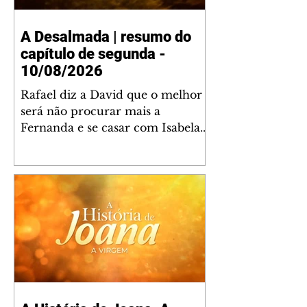
A Desalmada | resumo do
capítulo de segunda -
10/08/2026
Rafael diz a David que o melhor
será não procurar mais a
Fernanda e se casar com Isabela.
Júlia diz a Otávio que sua esposa
desconfia que ele tem uma
amante. Diante do túmulo de
Santiago, Fernanda diz que quer
justiça para ele mas, ao mesmo
tempo, se apaixonou por Rafael.
Martina critica David por ainda
não conhecer Clara e Sandra.
Fernanda confessa a Joana que
não consegue parar de pensar em