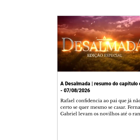
A Desalmada | resumo do capítulo 
- 07/08/2026
Rafael confidencia ao pai que já não
certo se quer mesmo se casar. Fern
Gabriel levam os novilhos até o ra
Primor” porque não vão aceitar o p
Rafael diz ao pai que contará tudo 
mulher misteriosa quando tiver cer
que sente por ela. Gabino dá a Pietr