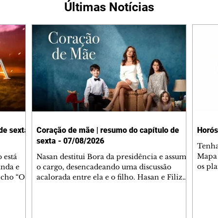
Últimas Notícias
de sexta
Coração de mãe | resumo do capítulo de
Horós
sexta - 07/08/2026
Tenha
Mapa 
 está
Nasan destitui Bora da presidência e assume
os pl
anda e
o cargo, desencadeando uma discussão
Amor,
ncho “O
acalorada entre ela e o filho. Hasan e Filiz
com 3
resente.
levam Selim e Deniz em brinquedoteca
loja v
sobre a
chique. Kivanç mostra a Irmak o quarto
Perne
teza do
que preparou para o bebê em sua casa,
– cen
o dois
pede perdão e é surpreendido pela notícia