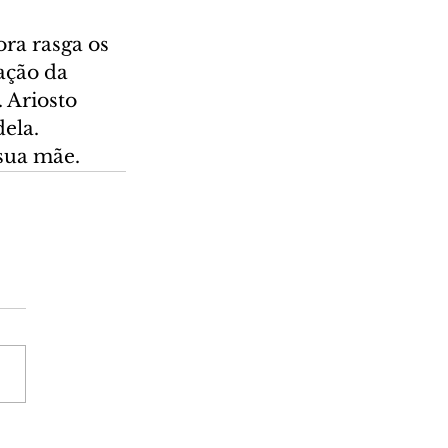
ra rasga os 
ação da 
 Ariosto 
ela. 
sua mãe.