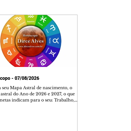
copo - 07/08/2026
 seu Mapa Astral de nascimento, o
astral do Ano de 2026 e 2027, o que
anetas indicam para o seu: Trabalho,
 Dinheiro, Saúde e Família. Estudo
5 páginas. Adquira já através da nossa
irtual ou na loja física: rua Emiliano
ta 30 – loja 21 – galeria Cezar Franco
tro – Curitiba. Você pode pedir