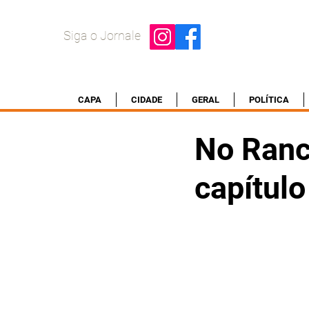
Siga o Jornale
CAPA
CIDADE
GERAL
POLÍTICA
No Ranc
capítul