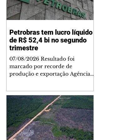
Petrobras tem lucro líquido
de R$ 52,4 bi no segundo
trimestre
07/08/2026 Resultado foi
marcado por recorde de
produção e exportação Agência
Brasil A Petrobras teve lucro
líquido de R$ 52,4 bilhões (US$
10,4 bilhões) no segundo trimestre
de 2026, 97% a mais em
comparação ao mesmo período
de 2025. Esse é um dos maiores
resultados trimestrais da série
histórica. Segundo a empresa, o