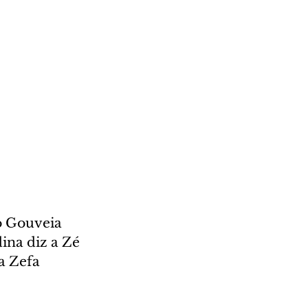
o Gouveia 
ina diz a Zé 
a Zefa 