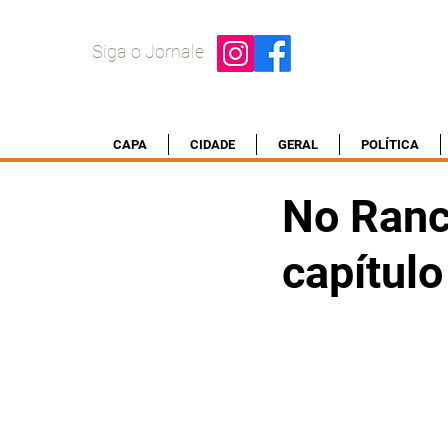
Siga o Jornale
CAPA
CIDADE
GERAL
POLÍTICA
No Ranc
capítulo