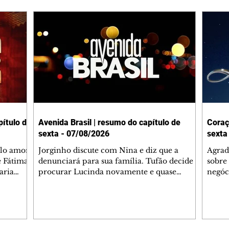
ítulo de
Avenida Brasil | resumo do capítulo de
Coraç
sexta - 07/08/2026
sexta
elo amor
Jorginho discute com Nina e diz que a
Agrad
e Fátima
denunciará para sua família. Tufão decide
sobre 
aria
procurar Lucinda novamente e quase
negóc
u
encontra Nina no lixão. Débora se
Janet
do,
preocupa com Jorginho. Monalisa pede que
Verôn
esteve
Olenka não a deixe sozinha. Tufão
inform
 Alika o
encontra Jorginho e o leva para casa. Max é
procu
. Chinua
hostil com Carminha. Diógenes se irrita
que e