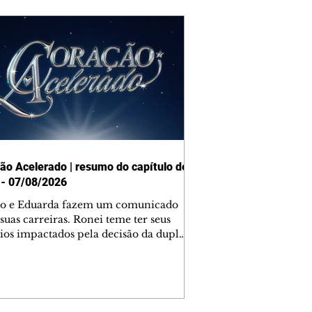
ão Acelerado | resumo do capítulo de
 - 07/08/2026
o e Eduarda fazem um comunicado
suas carreiras. Ronei teme ter seus
ios impactados pela decisão da dupla.
e decide prestar queixa contra
ica. Gael descobre que Naiane passou
ações sigilosas para Talita. Ronei
ra Verônica novamente e descobre
la deixou Bom Retorno. Gael se