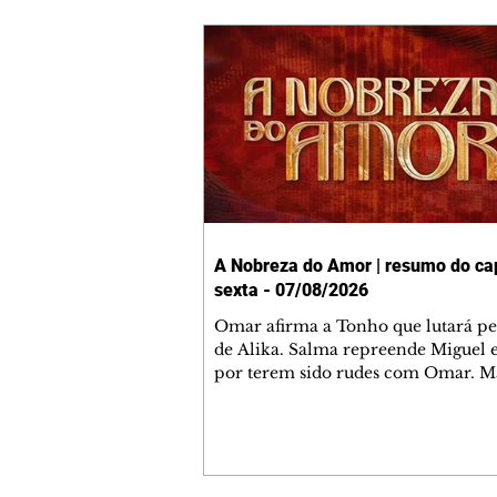
A Nobreza do Amor | resumo do cap
sexta - 07/08/2026
Omar afirma a Tonho que lutará p
de Alika. Salma repreende Miguel 
por terem sido rudes com Omar. M
Helena aconselha Manoel sobre se
namoro com Ana Maria. Pressiona
Bakari revela a Jendal que Chinua 
em terras inimigas. Omar pede que
acompanhe até a agência bancária