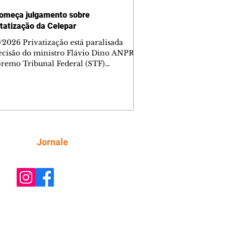
omeça julgamento sobre
tatização da Celepar
/2026 Privatização está paralisada
ecisão do ministro Flávio Dino ANPR
remo Tribunal Federal (STF)
ou nesta sexta-feira (7) o julgamento
i analisar a decisão liminar que
ndeu o processo de desestatização da
nhia de Tecnologia da Informação e
icação do Paraná (Celepar). A
e, prevista para ocorrer até o dia 18 de
, será feita no âmbito da Ação Direta
Siga
Jornale
constitucionalidade, relatada pelo
ministro Flávio Dino. A liminar fo