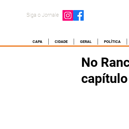
Siga o Jornale
CAPA
CIDADE
GERAL
POLÍTICA
No Ranc
capítulo