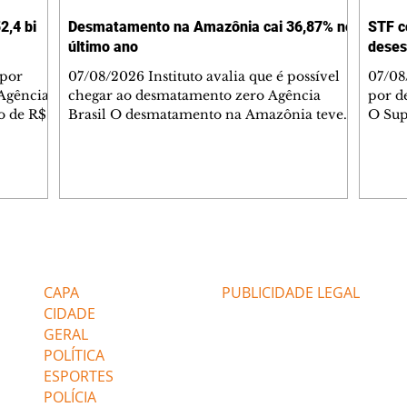
2,4 bi
Desmatamento na Amazônia cai 36,87% no
STF c
último ano
deses
 por
07/08/2026 Instituto avalia que é possível
07/08
Agência
chegar ao desmatamento zero Agência
por d
do de R$
Brasil O desmatamento na Amazônia teve
O Sup
segundo
queda de 36,87% entre agosto de 2025 e
começ
julho de 2026. Foram 2.874,38 km² de área
que va
2025.
sob alerta. É o menor valor desde 2016,
suspe
quando iniciou a série histórica. Na
Compa
medição do período anterior, a área sob
Comun
por
alerta na região foi de 4.495 km². O
anális
atingiu
tamanho da área sob alerta é 55,6% inferior
agosto
Editorias
Editais Certificados
tor de
à média dos últimos dez ciclos, ou seja, de
de In
1%; e
2015/2016 a 2025/2026. Os dados do
CAPA
PUBLICIDADE LEGAL
CIDADE
GERAL
POLÍTICA
ESPORTES
POLÍCIA