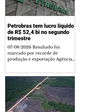
Petrobras tem lucro líquido
de R$ 52,4 bi no segundo
trimestre
07/08/2026 Resultado foi
marcado por recorde de
produção e exportação Agência
Brasil A Petrobras teve lucro
líquido de R$ 52,4 bilhões (US$
10,4 bilhões) no segundo trimestre
de 2026, 97% a mais em
comparação ao mesmo período
de 2025. Esse é um dos maiores
resultados trimestrais da série
histórica. Segundo a empresa, o