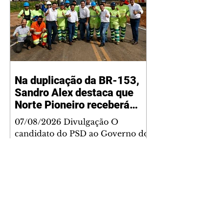
Na duplicação da BR-153,
Sandro Alex destaca que
Norte Pioneiro receberá
grandes investimentos
07/08/2026 Divulgação O
rodoviários
candidato do PSD ao Governo do
Paraná, Sandro Alex, visitou nesta
quinta-feira (6) o andamento das
obras de duplicação da BR-153
entre Jacarezinho e Santo Antônio
da Platina, no Norte Pioneiro, e
lembrou que a região será
contemplada com um grande