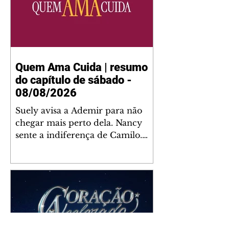
Quem Ama Cuida | resumo
do capítulo de sábado -
08/08/2026
Suely avisa a Ademir para não
chegar mais perto dela. Nancy
sente a indiferença de Camilo.
Tiago diz a Ingrid que ela não
tem competência para presidir a
joalheria. André conta a Pedro
que a associação de advogados
expulsou Ademir. Laurentino
contrata Adriana para servir no
restaurante. Adriana vê Pedro e