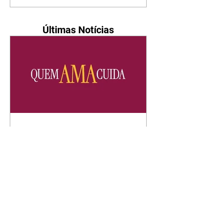
Últimas Notícias
Quem Ama Cuida | resumo
do capítulo de sábado -
08/08/2026
Suely avisa a Ademir para não
chegar mais perto dela. Nancy
sente a indiferença de Camilo.
Tiago diz a Ingrid que ela não