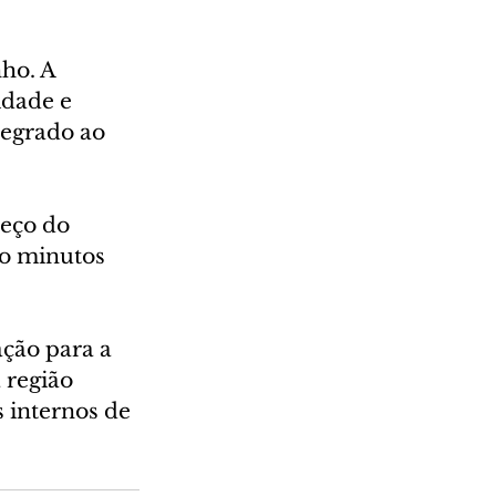
ho. A 
idade e 
tegrado ao 
eço do 
co minutos 
ção para a 
região 
 internos de 