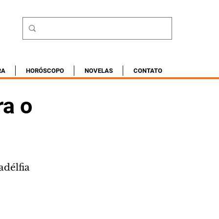
RA
HORÓSCOPO
NOVELAS
CONTATO
ra o
adélfia