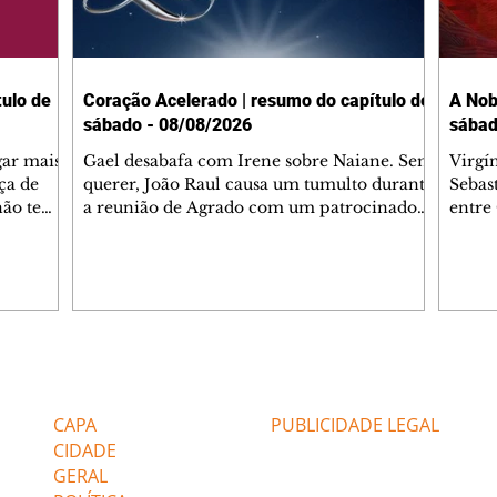
ulo de
Coração Acelerado | resumo do capítulo de
A Nob
sábado - 08/08/2026
sábad
gar mais
Gael desabafa com Irene sobre Naiane. Sem
Virgí
ça de
querer, João Raul causa um tumulto durante
Sebas
 não tem
a reunião de Agrado com um patrocinador.
entre
ia.
Zilá orienta Osmar a seguir Cinara, que
que B
ão de
percebe a movimentação e alerta Ronei.
nega 
ntino
Palhares confronta Cinara sobre a
Tonho
aproximação com Ronei. Eduarda pensa
a fam
una no
em pedir a Valéria para ficar com Sol. Gael
com O
a. Dora
decide terminar com Naiane. João Raul
e é d
m
inventa para Agrado que não está
comen
Editorias
Editais Certificados
Lyris
conseguindo conviver com seu sucesso, e
tungs
urante de
termina o relacionamento dos dois.
Dióge
CAPA
PUBLICIDADE LEGAL
CIDADE
GERAL