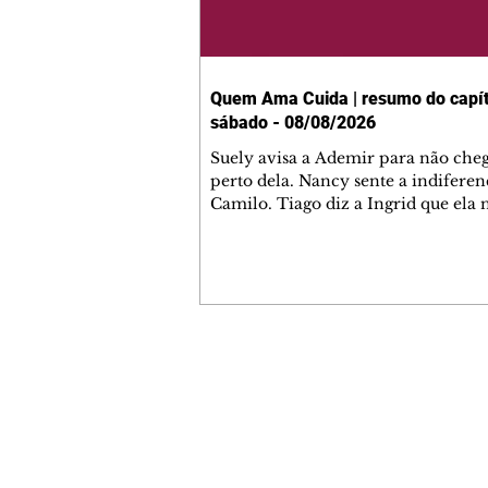
Quem Ama Cuida | resumo do capít
sábado - 08/08/2026
Suely avisa a Ademir para não che
perto dela. Nancy sente a indiferen
Camilo. Tiago diz a Ingrid que ela
competência para presidir a joalher
André conta a Pedro que a associaç
advogados expulsou Ademir. Laure
contrata Adriana para servir no
restaurante. Adriana vê Pedro e Br
restaurante. Bruna provoca Adrian
pede ajuda a André para marcar u
Contato comercial
encontro com Suely. Adriana diz a 
mmjornale@gmail.com
que está feliz trabalhando no resta
Telefone: (41) 99978-9956
Nanc
Redação