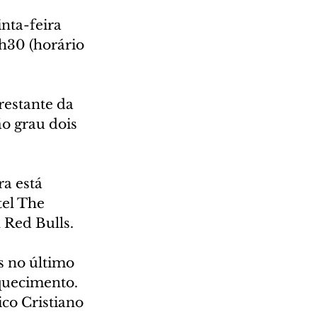
nta-feira 
1h30 (horário 
restante da 
ão grau dois 
a está 
tel The 
 Red Bulls.
 no último 
quecimento. 
co Cristiano 