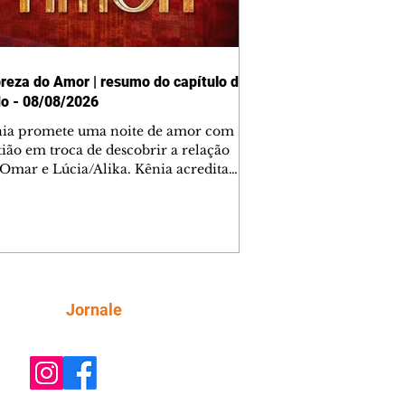
reza do Amor | resumo do capítulo de
o - 08/08/2026
nia promete uma noite de amor com
tião em troca de descobrir a relação
 Omar e Lúcia/Alika. Kênia acredita
inta esteja mesmo ao lado de Jendal, e
o convite para jantar com os dois.
 desabafa com Casemiro e conta que
ília de Lúcia/Alika tem uma dívida
mar. Ana Maria vai à casa de Manoel
estratada por Fortunato. José e Omar
tam sobre a possível jazida de
Siga
Jornale
tênio na região. Virgínia provoca
nes na frente de Marta. Binta s