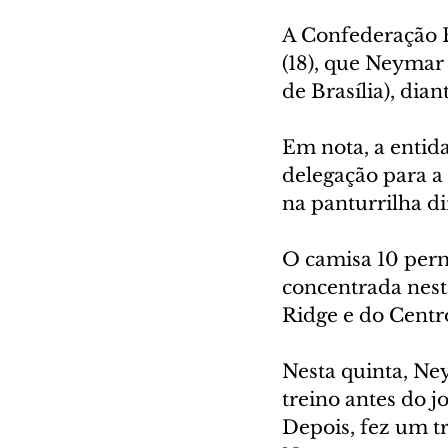
A Confederação B
(18), que Neymar 
de Brasília), di
Em nota, a entid
delegação para a 
na panturrilha di
O camisa 10 perm
concentrada nesta
Ridge e do Centr
Nesta quinta, Ne
treino antes do j
Depois, fez um tr