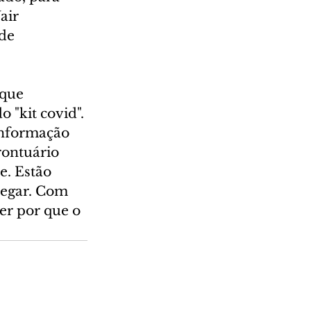
air 
de 
que 
"kit covid". 
 informação 
rontuário 
. Estão 
negar. Com 
er por que o 