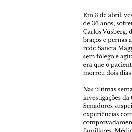
Em 3 de abril, v
de 36 anos, sofr
Carlos Vusberg, d
braços e pernas 
rede Sancta Maggi
sem fôlego e agi
era que o pacient
morreu dois dias
Nas últimas sema
investigações da
Senadores suspei
experiências com
comprovadamente 
familiares. Médi