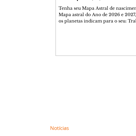
Tenha seu Mapa Astral de nascimen
Mapa astral do Ano de 2026 e 2027,
os planetas indicam para o seu: Tra
Amor, Dinheiro, Saúde e Família. E
com 35 páginas. Adquira já através 
loja virtual ou na loja física: rua E
Perneta 30 – loja 21 – galeria Ceza
– centro – Curitiba. Você pode ped
também através do nosso Whatsapp
receber seu livro virtual: (41) 99719
Escute o programa Bom Dia Astral 
Contato comercial
da Rádio Cultura AM 930 e t
mmjornale@gmail.com
Telefone: (41) 99978-9956
Redação
E-mail:
redacaojornale@gmail.com
Site de
Notícias
de Curitiba / Paraná