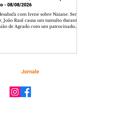
o - 08/08/2026
desabafa com Irene sobre Naiane. Sem
r, João Raul causa um tumulto durante
nião de Agrado com um patrocinador.
orienta Osmar a seguir Cinara, que
be a movimentação e alerta Ronei.
res confronta Cinara sobre a
imação com Ronei. Eduarda pensa
dir a Valéria para ficar com Sol. Gael
e terminar com Naiane. João Raul
ta para Agrado que não está
Siga
Jornale
guindo conviver com seu sucesso, e
na o relacionamento dos dois.