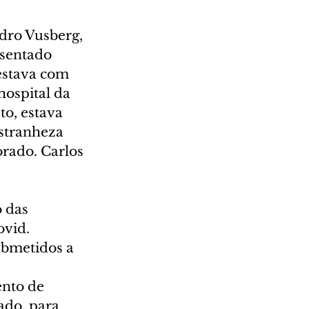
dro Vusberg, 
sentado 
estava com 
ospital da 
o, estava 
stranheza 
orado. Carlos 
 das 
vid. 
bmetidos a 
nto de 
ado, para 