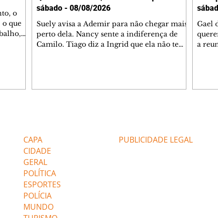
sábado - 08/08/2026
sábad
to, o
 o que
Suely avisa a Ademir para não chegar mais
Gael 
balho,
perto dela. Nancy sente a indiferença de
quere
studo
Camilo. Tiago diz a Ingrid que ela não tem
a reu
da nossa
competência para presidir a joalheria.
Zilá 
miliano
André conta a Pedro que a associação de
perce
r Franco
advogados expulsou Ademir. Laurentino
Palha
ir
contrata Adriana para servir no
aprox
 e
restaurante. Adriana vê Pedro e Bruna no
em pe
-0645.
restaurante. Bruna provoca Adriana. Dora
decid
através
pede ajuda a André para marcar um
inven
Editorias
Editais Certificados
encontro com Suely. Adriana diz a Lyris
conse
que está feliz trabalhando no restaurante de
termi
CAPA
PUBLICIDADE LEGAL
Nanc
CIDADE
GERAL
POLÍTICA
ESPORTES
POLÍCIA
MUNDO