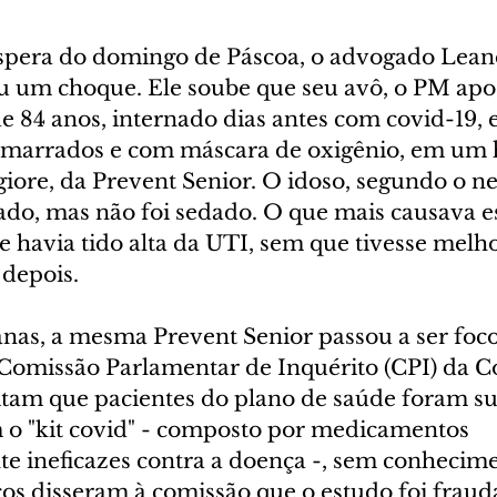
éspera do domingo de Páscoa, o advogado Lean
eu um choque. Ele soube que seu avô, o PM apo
e 84 anos, internado dias antes com covid-19, 
amarrados e com máscara de oxigênio, em um h
ore, da Prevent Senior. O idoso, segundo o net
tado, mas não foi sedado. O que mais causava e
e havia tido alta da UTI, sem que tivesse melh
 depois.
nas, a mesma Prevent Senior passou a ser foco
 Comissão Parlamentar de Inquérito (CPI) da Co
tam que pacientes do plano de saúde foram su
 o "kit covid" - composto por medicamentos 
ineficazes contra a doença -, sem conhecime
cos disseram à comissão que o estudo foi fraud